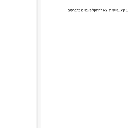
הלברק הינו ממשפחת הדקריים.אורכו נע בין 20 ל 70 ס"מ.אך יש פריטים שמגיעים לאורך של מטר ומשקל עד 12 ק"ג...אישית יצא להתקל פעמיים בלברקים