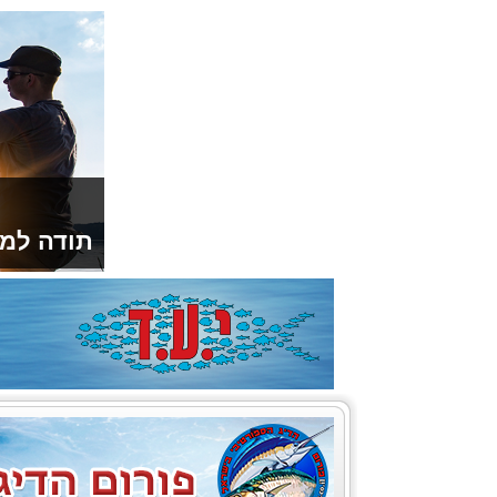
תודה למו