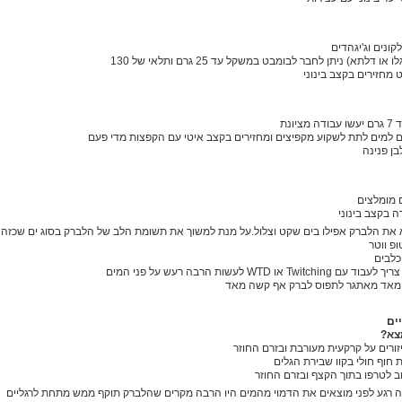
קונים וג'יגהדים
 דלתא) ניתן לחבר לבומבט במשקל עד 25 גרם ותלאי של 130
מחזירים בקצב בינוני
יונת
ים למים לתת לשקוע מקפיצים ומחזירים בקצב איטי עם הקפצות מדי פעם
ן פנינה
 בקצב בינוני
א את הלברק אפילו בים שקט וצלול.על מנת למשוך את תשומת הלב של הלברק בסוג ים שכזה
פ ווטר
כלבים
T או WTD לעשות הרבה רעש על פני המים
 מאד מאתגר לתפוס לברק אף קשה מאד
יים
צא?
ורים על קרקעית מעורבת ובזרם החוזר
חוף חולי בקוו שבירת הגלים
ב לטרפו בתוך הקצף ובזרם החוזר
ה רגע לפני מוצאים את הדמוי מהמים היו הרבה מקרים שהלברק תוקף ממש מתחת לרגליים