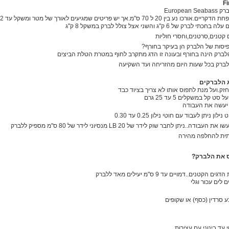
Fi
Europea
 של 6 ק"ג והשני אצל צולל לברק במשקל 8 ק"ג
ם קטנים,סרטנים,וחסרי חוליות
יסות של הלברק הן בעיקר בחורף?
לברק הינה בחורף ובעונה זו הדג מתקרב לחוף במטרת הטלת הביצים
לברק בכל שעות היום מהזריחה ועד השקיעה
ג הלברקים
זק.ועל מנת לתפוס אותו לא צריך בציוד כבד
ט קל במשקלים 5 עד 25 גרם
ן ניתן לעבוד עם חוטי נילון 0.25 עד 0.30
תית להחלפה מהירה
ס את הלברק?
נים..דמויים עד 9 ס"מ יעילים מאד ללברק
לים עכור וגלי
ע סרדין (כסף) או שקופים
 עד בינוני עם עצירות