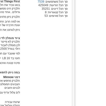
rst Things First
סך הכל משתמשים:
7539
בואו ונכיר את הלברק n Seabass
סך הכל הודעות: 425049
סך הכל דיונים: 35251
גדולים...אחד מהם עלה בחכתי לברק
סך הכל קטגוריות: 8
סך הכל פורומים: 53
הלברק ניזון מדגי
אז למה הרוב התפ
עונת הרביה של ה
ניתן לטרגט את ה
ציוד מומלץ לדי
הלברק לא פייטר ח
לכן מומלץ לעבוד על ס
רולר בגודל 2500 יעשה את העבודה
למי שעובד עם חוט נילו
חוטי בד 16 LB יעשו את העבודה..ניתן לחבר שוק לידר של 20 LB מנסיוני לידר של 80 ס"מ מספיק ללברק
סיכה קטנה ואיכו
במה ניתן לתפו
דמוי Minnow
הלברק מחפש את הדגים הקט
הצבעים המומלצים 
לבנים.זהובים
לים צלול עדיף צב
שיטת עבודה
הטלה וגילגול איטי