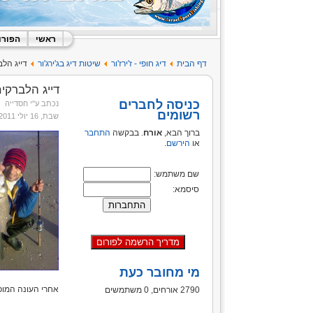
ראשי
הפורו
דף הבית
דיג חופי - ז'ירז'ור
שיטות דיג בג'ירג'ור
דייג הלב
דייג הלברקים
כניסה לחברים
נכתב ע"י חסדייה
רשומים
שבת, 16 יולי 2011 21:44
ברוך הבא,
אורח
. בבקשה
התחבר
או
הירשם
.
שם משתמש:
סיסמא:
מי מחובר כעת
אחרי העונה המופ
2790 אורחים, 0 משתמשים