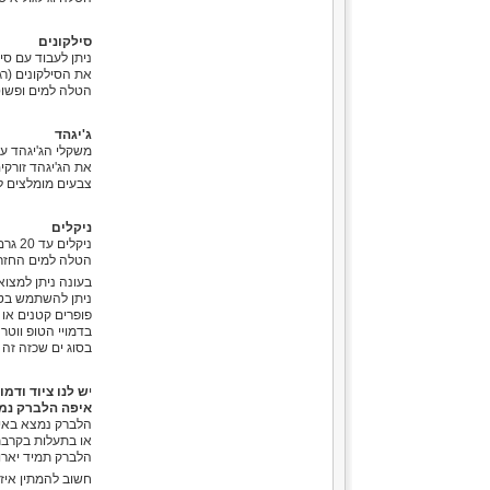
סילקונים
ניתן לעבוד עם סיל
את הסילקונים (רגלו או
הטלה למים ופשוט 
ג'יגהד
משקלי הג'יגהד עד 7 גרם יעשו עבודה מצ
את הג'יגהד זורק
צבעים מומלצים לב
ניקלים
ניקלים עד 20 גרם מומלצים
הטלה למים החזרה
בעונה ניתן למצו
ניתן להשתמש בטו
פופרים קטנים או 
בדמויי הטופ ווטר צריך לעבוד עם witching
בסוג ים שכזה זה
י
ש לנו ציוד ודמו
איפה הלברק נמ
הלברק נמצא באיז
או בתעלות בקרבת 
הלברק תמיד יארו
חשוב להמתין איז