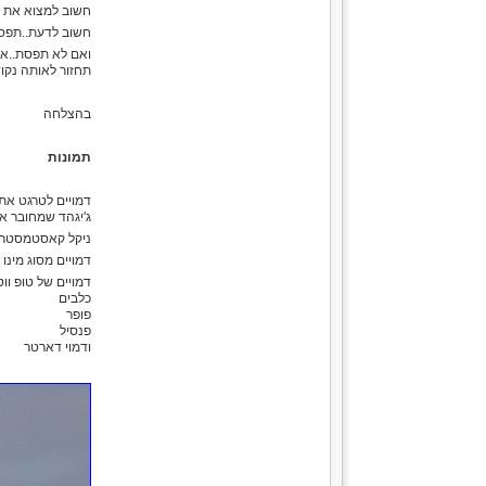
חשוב למצוא את ה
חשוב לדעת..תפסת
ואם לא תפסת..אז
תחזור לאותה נקוד
בהצלחה
תמונות
דמויים לטרגט את
ג'יגהד שמחובר אל
ניקל קאסטמסטר 14 גרם
דמויים מסוג מינו
דמויים של טופ ווט
כלבים
פופר
פנסיל
ודמוי דארטר