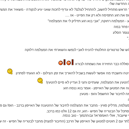
 החדשה שלי.
ר הראש מתחיל לחשוב, להתחיל לצלם? לא עדיף לחכות שאני יגיע לנקודה - משאיר את המצ
 את רגע התפיסה ולא רק את הפייט - אז .....
ע - המצלמה רחוקה, "אבי בוא רגע תדליק לי את המצלמה"
ש פחד במה
 נגמר הסלע
"
ש של טרטורים החלטתי להניח לאבי לנפשו והשארתי את המצלמה דלוקה
הסוללה כבר החזירה את נשמתה לבורא
יטה וחשבתי מה אפשר לעשות בשביל להאריך את זמן הצילום - לא הגעתי לפתרון
ת המצלמה, שעתיים וחצי 3 ועדיין לא סיים להטעין!
אה את המטען של האייפון - אומר בוא ננסה רגע
לחיבור של החשמל והופ - מטעין
צלמה, מדליק סוויץ - מחבר את המצלמה לחיבור של ההטענה של האייפון ברכב - הופ! גם פה
ל הבטריה של הפיש - רגע, זה גם 12 וולט כמו ברכב.
 שיעבוד, אולי האמפראז' גבוה\נמוך - טוב ננסה.
מחבר לבטריה של הפיש - זה עובד!!