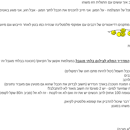
 איך עושים עם התגלית הזו משהו
ל על המצלמה - על המגן. אני חייב להכניס את הכבל לתוך המגן - אבל רגע, אני פוגע באט
מתקנים רדיאטורים של רכבים עם אפוקסי פלסטלינה שנהיה כמו בטון לאחר הייבוש וגם מיועד 
ת
המדריך המלא לצילום בלתי מוגבל
במצלמות אקשן על הקיאק! (הכוונה בבלתי מוגבל זה ע
בים
לרכב
ש 2 סוגים! זה חשוב מאוד לא להתבלבל!
קופסא אטומה (אטומה 100 אחוז) ל
משהו בסגנון
א חובה)