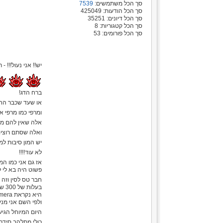
סך הכל משתמשים:
7539
סך הכל הודעות: 425049
סך הכל דיונים: 35251
סך הכל קטגוריות: 8
סך הכל פורומים: 53
יש!! אני נעול!!! 
ברח הדג!
או שעד שכבר הח
ומרפי כמו מרפי א
אלה שאין להם מצ
ואלה שסתם רוצים 
יש המון סיבות ל
לא עוד!!!!
אז גם אני כמו המ
פשוט היה בא לי ל
חבר טס לסין וזה 
בעלות של 300 ש"ח קניתי מצלמה מצויינת!!!!!!!!!!!!!!!!!!
היא נקראת Wifi Action Camera
ולפי השם אני מני
היום המיוחל הגיע 
כולי מתלהב סידרת