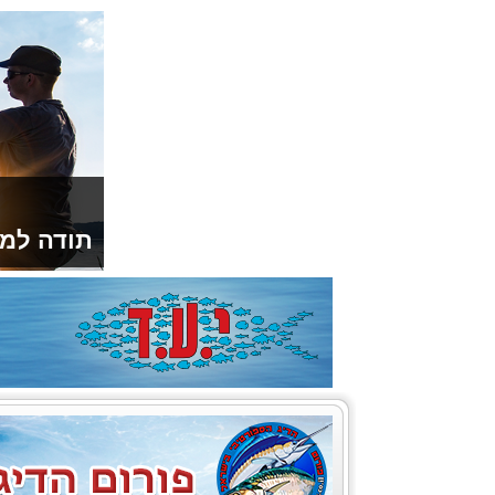
תודה למו