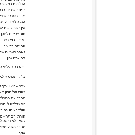
הדו"סים במצלמה
כניסה למים - כב
כל הקטע זה לתפוס
הגעה לנקודה! רג
אין כלום לדגים י
טוב צריכים לתקן
"אבי....בוא רגע.....
הבנתם בקיצור
לאחר פעמיים שלו
ניחשתם נכון
וכשכבר ננעלתי 
בלילה נכנסתי למ
עבר שבוע וצריך להטעין א
בזוית של העין רו
מחבר את המצלמה 
פה נדלקה לי נורה
הולך לאוטו עם המ
חזרתי הביתה - מסתכל ע
לאא...לא נראה לי
מחבר משהו מאולתר עם 2 חוטים למטען של האייפון של הרכב (החיבור למצת) 
אוקי