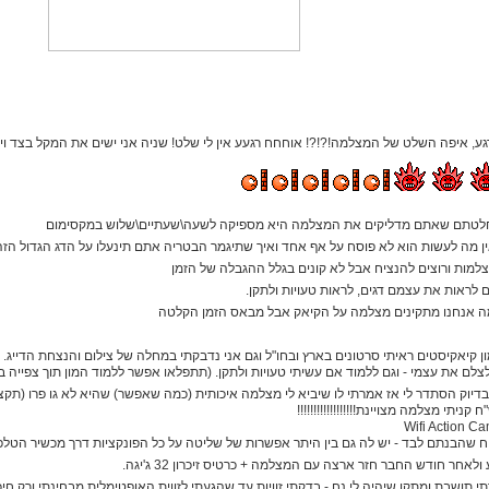
- רגע, איפה השלט של המצלמה!?!?! אוחחח רגעע אין לי שלט! שניה אני ישים את המקל בצד וילחץ RD
לטתם שאתם מדליקים את המצלמה היא מספיקה לשעה\שעתיים\שלוש במקסימום
ין מה לעשות הוא לא פוסח על אף אחד ואיך שתיגמר הבטריה אתם תינעלו על הדג הגדול הזה
למות ורוצים להנציח אבל לא קונים בגלל ההגבלה של הזמן
לראות את עצמם דגים, לראות טעויות ולתקן.
מה אנחנו מתקינים מצלמה על הקיאק אבל מבאס הזמן הקלטה
ון קיאקיסטים ראיתי סרטונים בארץ ובחו"ל וגם אני נדבקתי במחלה של צילום והנצחת הדייג.
צלם את עצמי - וגם ללמוד אם עשיתי טעויות ולתקן. (תתפלאו אפשר ללמוד המון תוך צפייה 
בדיוק הסתדר לי אז אמרתי לו שיביא לי מצלמה איכותית (כמה שאפשר) שהיא לא גו פרו (תקצ
ח שהבנתם לבד - יש לה גם בין היתר אפשרות של שליטה על כל הפונקציות דרך מכשיר הטלפו
ולאחר חודש החבר חזר ארצה עם המצלמה + כרטיס זיכרון 32 ג'יגה.
י תושבת ומתקן שיהיה לי נח - בדקתי זוויות עד שהגעתי לזווית האופטימלית מבחינתי ורק חיכ