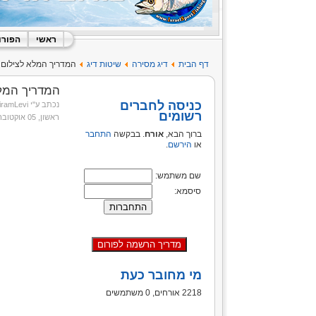
ראשי
הפורו
דף הבית
דיג מסירה
שיטות דיג
המדריך המלא לצילום ב
המדריך המלא
כניסה לחברים
נכתב ע"י AviramLevi
רשומים
ראשון, 05 אוקטובר 2014 18:18
ברוך הבא,
אורח
. בבקשה
התחבר
או
הירשם
.
שם משתמש:
סיסמא:
מי מחובר כעת
2218 אורחים, 0 משתמשים