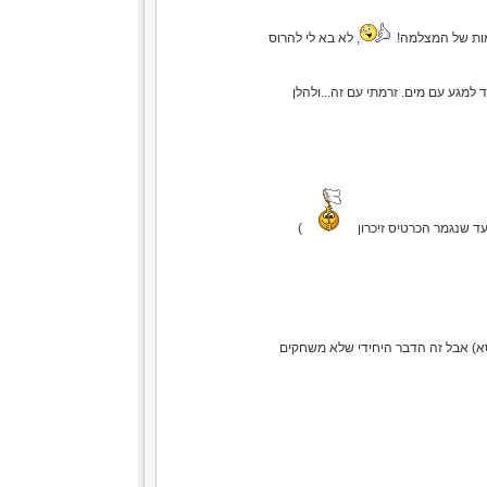
ימות של המצלמה!
, לא בא לי להרוס
למגע עם מים. זרמתי עם זה...ולהלן
ד שנגמר הכרטיס זיכרון
)
רוב הנשים יש את זה ואם לא אז לקנות - זה לא זול (סביב ה80 שקל לקופסא) אבל זה הדבר היחידי שלא משחקים