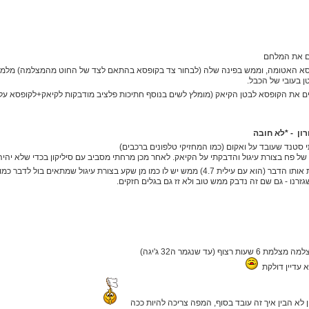
ם את המלחם
סא האטומה, וממש בפינה שלה (לבחור צד בקופסא בהתאם לצד של החוט מהמצלמה) מלמע
טן בעובי של הכבל.
ם את הקופסא לבטן הקיאק (מומלץ לשים בנוסף חתיכות פלציב מודבקות לקיאק+לקופסא ע
ון - *לא חובה
 סטנד שעובד על ואקום (כמו המחזיקי טלפונים ברכבים)
ל פח בצורת עיגול והדבקתי על הקיאק. לאחר מכן מרחתי מסביב עם סיליקון בכדי שלא יהיה
שעשיתי לחבר את אותו הדבר (הוא עם עילית 4.7) ממש יש לו כמו מן שקע בצורת עיגול ש
רנו - גם שם זה נדבק ממש טוב ולא זז גם בגלים חזקים.
 רצוף (עד שנגמר ה32 ג'יגה)
א עדיין דולקת
עדיין לא הבין איך זה עובד בסוף, המפה צריכה להיות ככה