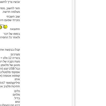
עכשיו צריך לחשוב
חוזר לחשוב, מסתכ
מצלמה חדשה.
שוב חשבתי
נזכרתי שפעם היו 
התוצאה
בסופו של דבר
ולאחר כל החפירו
קבלו בבקשה את
מצרכים:
בטריה 12 וולט + כבל חשמל (יכול להיות סתם חוט של רמקולים)
מצת נקבה של רכ
מטען של פלאפון 
כבל USB קטן (זה המונח הטכני) באורך הנדרש (חשוב לבדוק את הכבל שהוא גם מטעין וגם מעביר נתונים)
אפוקסי פלסטלינה שמיועד למים - י
איתו
סיליקון\סופר 7\כל דבר שיכול להדביק את קופסא פלסטיק לקיאק.
חתיכות פלציב או 
כלים:
מלחם
בדיל
טוש
דבק חם (מומלץ ל