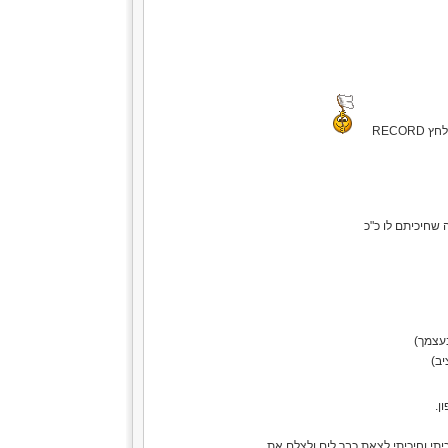
RECO
 שחיכיתם לו כ"כ
בעצמך)
יב)
ן.
יתי וחיכיתי לצאת כבר לים ולצלם את