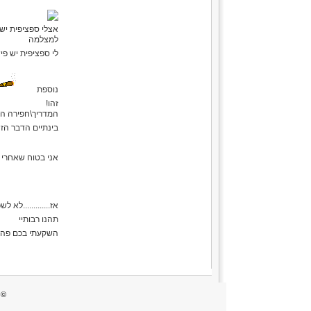
למצלמה
נוספת
זהו!
המדריך\חפירה הזה
בינתיים הדבר הזה עובד אצל 3 אנשים (אצלי 
אני בטוח שאחרי 
אז.............לא 
תהנו רבותיי
השקעתי בכם פה!
© 2026 israelsportfishing.co.il כל הזכויות שמורות - שימוש באתר מהווה הסכמה לתנאי 