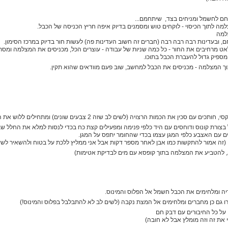
ם לחשמל ומניחים בצד, שיתחמם...
ה לתוך הכיסוי - לוקחים טוש ומסמנים בדיוק איפה חריץ הכניסה של הכבל.
למה
 ובעדינות רבה רבה רבה (חברים זה חשוב העדינות פה) לעשות חור בדיוק במרכז הסימון.
אט מרחיבים את החור - כל כמה שניות של עבודה - עוצרים הכל, מכניסים את המצלמה ומסת
מספיק גדול להעברת הכבל בתוכו.
 המצלמה - מכניסים את הכבל למחשב, שוב פעם מוודאים שהוא תקין.
ין את הכמות הרצויה (לשים לב שזה 2 צבעים שונים) ומתחילים ללוש את החומר עד לקבל צבע אחיד ומרקם גמיש.
צורת קונוס ודוחסים עם היד כלפי פנימה ומפעילים קצת כח בכדי לנסות למלא את החלל שבי
ם עם האצבע כלפי המגן עצמו בכדי שהחומר יתפס על המגן.
. (זה אמור להתקשות כמו אבן לאחר מספר דקות אבל אני ממליץ ללכת על בטוח ולהשאיר לשע
, להטביע את המצלמה בתוך קופסא עם מים לבדיקת אטימות)
ה ומלחימים את הכבל חשמל אל הפלוס והמינוס.
ו גם כן מחברים ומלחימים אל המצת נקבה (לשים לב לא להתבלבל בפלוס והמינוס!)
 על כל החיבורים עם דבק חם
 את זה וזה מומלץ אבל לא חובה)