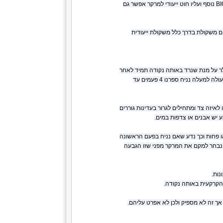
דבר שהרבה יותר נגיש ואפשרי בשבילנו הוא המרקר, למרות שרצוי שהיה לנו גם מקל מרקר ורולר BIG PIT נוסף ועליו חוט ייעודי למרקר אפשר גם
 משקולת בדרך כלל משקולת ייעודית
ר על מנת שנרד באותה נקודה תמיד לאחר
מכן בכדי לבדוק עומק פותחים קלאצ ומוצאים חוט עד לטבעת הראשונה שזה בערך מטר וסופרים עד שהמרקר עולה למעלה נניח ספרנו 4 פעמים עד
יזה צד ומתחילים לגרור בעדינות גוררים
 יש אבנים או צדפות במים.
ו פחות וכך נדע שאם נניח בפעם הראשונה
ו היה 6 מטר זה אומר שיש נפילה בקרבת החוף ובמרחק שבו היה לנו 4 מטר שם נבחר למקם את המרקר מפני שזו הגבעה
נות.
 הקרקעית באותה נקודה.
ך זה לא מספיק ולכן לא אפרט עליהם.