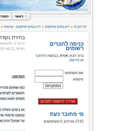
ראשי
הפורו
דף הבית
דיג במים מתוקים
דיג במים מתוקים - שיטות
ב
בחירת נקודה 
כניסה לחברים
נכתב ע"י itamar26
רשומים
חמישי, 21 מאי 2015 10:29
ברוך הבא,
אורח
. בבקשה
התחבר
או
הירשם
.
שם משתמש:
הקדמה:
סיסמא:
כמו שאתם מכירים
הקשורים לקרפיונ
מסוים ימצא מאמ
אז בימים האלה ה
מי מחובר כעת
וכמעט סיימתי את תהל
עד שהכל יהיה מו
2742 אורחים, 0 משתמשים