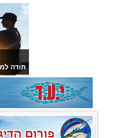
תודה למו