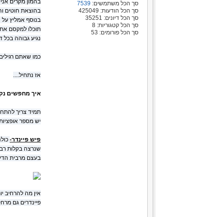
בהמון מקרים אני 
סך הכל משתמשים:
7539
סך הכל הודעות: 425049
בהוצאת חוטים וה
סך הכל דיונים: 35251
בנוסף אמליץ על 
סך הכל קטגוריות: 8
תוכלו למקסם את 
סך הכל פורומים: 53
נגיע גבוהה בכל דב
כמו שאתם רגילים
אז נתחיל....
איך מחפשים נקו
תמיד צריך להתחי
יש מספר אופציות
פיש פיינדר-
כולנ
שנרצה בקלות רבה
בעצם מרבית הדיי
אין מה להרחיב יו
פיינדרים גם מרחק