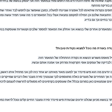
מקבל שאלות של איפה ללכת לדוג מה לחפש ומתי ובמאמר הזה אני יעסוק בנושא של בחירת נק
ן בזריקה מהחוף.
חופים ונקודות שיתאימו לכל אופציה שציינתי למעלה, כמובן שאפשר גם לחפש לבד ואחרי ש
התוצאות שלכם וכן המילה למקסם נמצאת אצלי בכל המאמרים כי מה שאני תמיד עושה ומ
ר בחיים וכך גם בדייג.
 ממאמרים אחרים שלי בנשוא אני אחלק את המאמר למספר שלבים וקטגוריות שעוסקות בנושא
דה בעזרת מה נוכל למצוא נקודות טובות?
ל מאפס משורש הנשוא וזו נקודת ההתחלה של המאמר הזה.
 לבדיקה של עומקים אופי הקרקעית ומרחק אני אמנה אותם עכשיו.
ו יודעים מה הוא פיש פיינדר אך למעט מאוד מאיתנו יש אחד כזה לכן אני מתחיל איתו ראשון, 
 אך המחירים של מוצרים כאלה מתווספים לכך שנצטרך סירה מצבר ואלו דברים שמייקרים את 
גים שנמצאים כאן בפורום ובכלל אלו שעוסקים בקרפיונים לא מסוגלים להרשות לעצמם לרכו
תר בנושא מכיוון שכולנו יודעים שבעזרת פיש פיינדר סירה ומצבר החיים קלים ונוכל לראות 
.