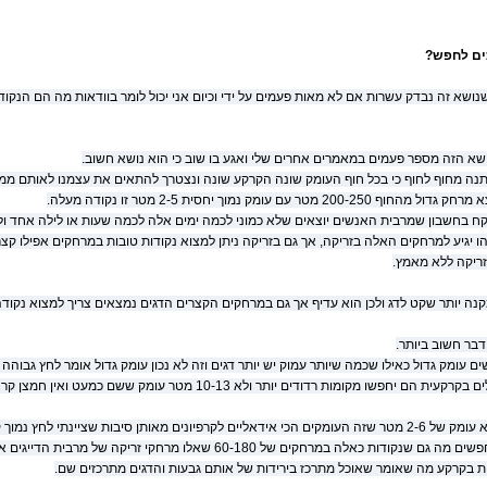
ים לחפש?
שנושא זה נבדק עשרות אם לא מאות פעמים על ידי וכיום אני יכול לומר בוודאות מה הם הנק
שא הזה מספר פעמים במאמרים אחרים שלי ואגע בו שוב כי הוא נושא חשוב.
נה מחוף לחוף כי בכל חוף העומק שונה הקרקע שונה ונצטרך להתאים את עצמנו לאותם ממצ
2 מטר עם עומק נמוך יחסית 2-5 מטר זו נקודה מעלה.
לוקח בחשבון שמרבית האנשים יוצאים שלא כמוני לכמה ימים אלה לכמה שעות או לילה אחד ו
זריקה ללא מאמץ.
ה יותר שקט לדג ולכן הוא עדיף אך גם במרחקים הקצרים הדגים נמצאים צריך למצוא נקודה 
בר חשוב ביותר.
ים עומק גדול כאילו שכמה שיותר עמוק יש יותר דגים וזה לא נכון עומק גדול אומר לחץ גבוה
שאלו דגים שאוכלים בקרקעית הם יחפשו מקומות רדודים יותר ולא 0-13
מה שכן נחפש הוא עומק של 2-6 מטר שזה העומקים הכי אידאליים לקרפיונים מאותן סיבות שציינתי 
שהם אוהבים ומחפשים מה גם שנקודות כאלה במרחקים של 60-180 שאלו מ
ות בקרקע מה שאומר שאוכל מתרכז בירידות של אותם גבעות והדגים מתרכזים שם.