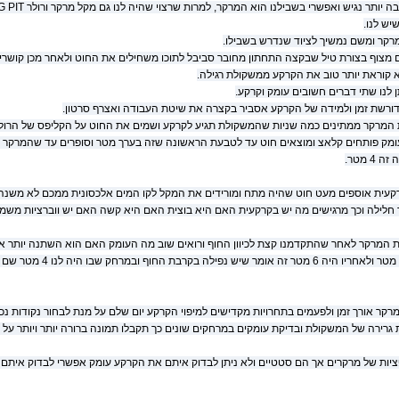
ש לנו.
רקר ומשם נמשיך לציוד שנדרש בשבילו.
מצוף בצורת טיל שבקצה התחתון מחובר סביבל לתוכו משחילים את החוט ולאחר מכן קושרים
 קוראת יותר טוב את הקרקע ממשקולת רגילה.
לנו שתי דברים חשובים עומק וקרקע.
ורשת זמן ולמידה של הקרקע אסביר בקצרה את שיטת העבודה ואצרף סרטון.
 המרקר ממתינים כמה שניות שהמשקולת תגיע לקרקע ושמים את החוט על הקליפס של הרול
4 מטר.
קעית אוספים מעט חוט שהיה מתח ומורידים את המקל לקו המים אלכסונית ממכם לא משנה לא
ר חלילה וכך מרגישים מה יש בקרקעית האם היא בוצית האם היא קשה האם יש ווברציות משמע
ת המרקר לאחר שהתקדמנו קצת לכיוון החוף ורואים שוב מה העומק האם הוא השתנה יותר א
שהוא עלה היה 4 מטר ולאחרי
מרקר אורך זמן ולפעמים בתחרויות מקדישים למיפוי הקרקע יום שלם על מנת לבחור נקודות נכו
 גרירה של המשקולת ובדיקת עומקים במרחקים שונים כך תקבלו תמונה ברורה יותר ויותר על
ציות של מרקרים אך הם סטטיים ולא ניתן לבדוק איתם את הקרקע עומק אפשרי לבדוק איתם א