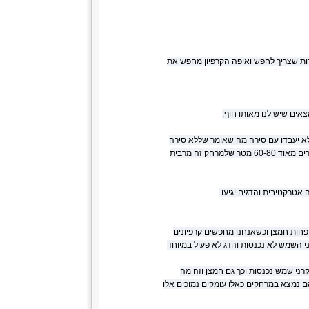
ודות שצריך לחפש ואיפה הקרפיון מחפש את
אים שיש לנו מאותו חוף.
לא יעבדו עם סירה מה שאומר שללא סירה
סיכוי קלוש שמישהו יגיע למרחקים האלה בזריקה, אך גם בזריקה ניתן למצוא נקודות טובות במרחקים אפילו קצרים מאוד 60-80 מטר שלמרחק זה מרבית
אטרקטיבית והדגים יגיעו.
ה פחות חמצן וכשאנחנו מחפשים קרפיונים
1 מטר עומק ששם כמעט ואין חמצן קרני השמש לא נכנסות והדג לא פעיל במיוחד
לחץ נמוך קרני שמש נכנסות וכך גם חמצן וזה מה
רחקי זריקה של מרבית הדייגים אם נמצא במרחקים כאלו עומקים נמוכים אלו