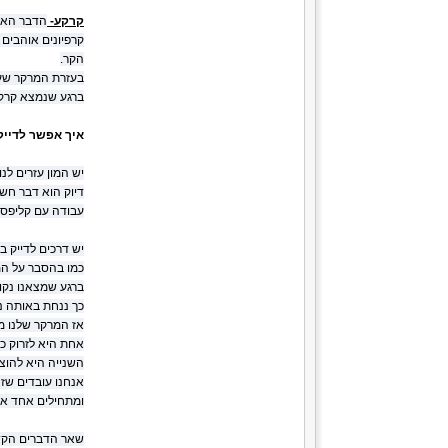
קרקע-
הדבר האחר
קרפיונים אוהבים
הקר.
בעזרת המרקר שעלי
ברגע שנמצא קרקע 
איך אפשר לדייק
יש המון עזרים לנ
דיוק הוא דבר חשו
עבודה עם קליפסי
יש דרכים לדייק ב
כמו בהסבר על המ
ברגע שמצאנו נקו
כך ננחת באותה נ
אז המרקר שלנו ממ
אחת היא לזרוק כ
השנייה היא להוצ
אנחנו עובדים שזה
ומתחילים אחד אח
שאר הדברים הקשור