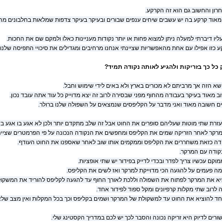
ון והחשוב גם הוא זה הקרקע.
 מאוד קרקע בה יש עשבים שיחים ענפים שבורים ובעיקר בעיקר צדפות שמלאות בחלבונים מה
ו דיברתי למעלה ניתן למצוא פחות או יותר נקודות מעניינות כאלו ולמקם שם את החכות.
כזו אפילו עם אחת מהאפשריות שציינתי אנחנו מרחיבים ומגדילים את סיכויי התפיסה שלנו.
 כל כך בזריקות ולהגיע לאותה נקודה תמיד?
ושא הזה אך מרביתם לא מכורים בארץ ולא באים לידי שימוש וחבל.
ב מאוד בעיקר בעבודה מהחוף מפני שבסירה לרוב זה יצא מדוייק כל עוד אתה עובד נכון.
ם חשובה מאוד ואני מדבר על הקליפסים שנמצאים על השפולה שלנו ברולר.
עזרת שתי מוטות שעליהם סופרים את החוט אבל זה שלב מתקדם יותר ולכן לא אגע בו אגע בד
רקר לאחר הזריקה שמים את הקליפס ומחפשים את הנקודה הנכונה על פי הפרמטרים שציינת
דה כזאת משחררים את הקליפס וממקמים אותו שוב לאחר שאספנו את החוט העודף.
קודה עם המרקר.
וקם עכשיו צריך לפדר ובכדי לדייק בפידור יש שתי אופציות.
מה פעמים על להגעה הכי מדוייקת למרקר ואז לשים את הקליפס.
יא את המרקר לפתוח את השפולה וללכת לאורך החוף עד להגעה לקליפס להוריד את המשק
 לרוב שתי מקלות קרפיונים ומקל ספוד לפידור אחד.
ד להוציא את החוט עד למשקולת של המרקר ושמים בקליפס וכך בכל המקלות ואין מצב שלאחר
ים לדיוק היא זריקה נכונה והסבר לכך יש לכם במדריך הקסטינג שלי.