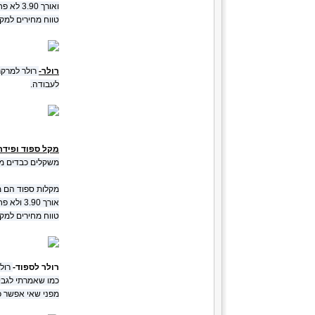
ואורך 3.90 לא פחות.
טווח מחירים למקל מתחילב 500 שקל ויכול
רולר-
רולר למרקר
לעבודה.
מקל ספוד ופידר
משקלים כבדים מאוד בעזרת המקל ורוב 
מקלות ספוד הם מקלות חזקים מאוד 4.5LB ומעלה מקל
אורך 3.90 ולא פחות.
טווח מחירים למקל מתחילב 500 שקל ויכול
רולר לספוד-
רולר
כמו שאמרתי לגבי 
מפני שאי אפשר כ