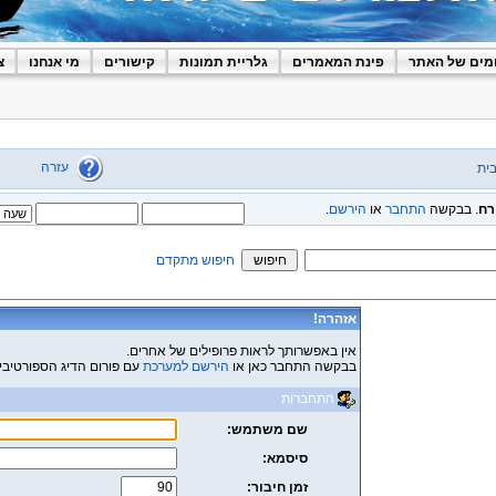
מים של האתר
פינת המאמרים
גלריית תמונות
קישורים
מי אנחנו
צ
עזרה
ית
רח
. בבקשה
התחבר
או
הירשם
.
חיפוש מתקדם
אזהרה!
אין באפשרותך לראות פרופילים של אחרים.
בבקשה התחבר כאן או
הירשם למערכת
עם פורום הדיג הספורטיבי
התחברות
שם משתמש:
סיסמא:
זמן חיבור: