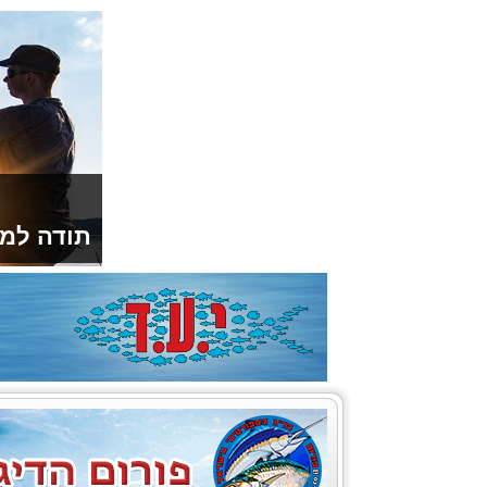
תודה למו