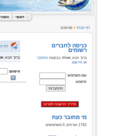
ראשי
הפורו
דף הבית
פורומים
כניסה לחברים
דף הב
רשומים
ברוך הבא,
או
ברוך הבא,
אורח
. בבקשה
התחבר
או
הירשם
.
חיפוש:
שם משתמש:
סיסמא:
מי מחובר כעת
1782 אורחים, 0 משתמשים