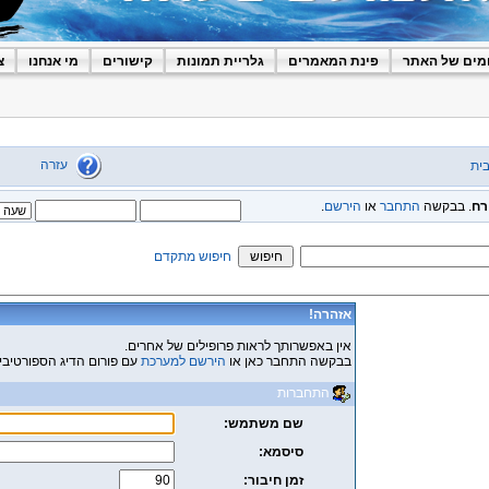
מים של האתר
פינת המאמרים
גלריית תמונות
קישורים
מי אנחנו
צ
עזרה
ית
רח
. בבקשה
התחבר
או
הירשם
.
חיפוש מתקדם
אזהרה!
אין באפשרותך לראות פרופילים של אחרים.
בבקשה התחבר כאן או
הירשם למערכת
עם פורום הדיג הספורטיבי
התחברות
שם משתמש:
סיסמא:
זמן חיבור: