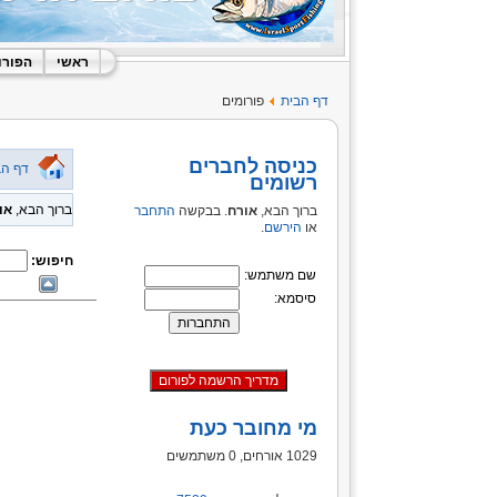
ראשי
הפורו
דף הבית
פורומים
כניסה לחברים
דף הב
רשומים
ברוך הבא,
או
ברוך הבא,
אורח
. בבקשה
התחבר
או
הירשם
.
חיפוש:
שם משתמש:
סיסמא:
מי מחובר כעת
1029 אורחים, 0 משתמשים