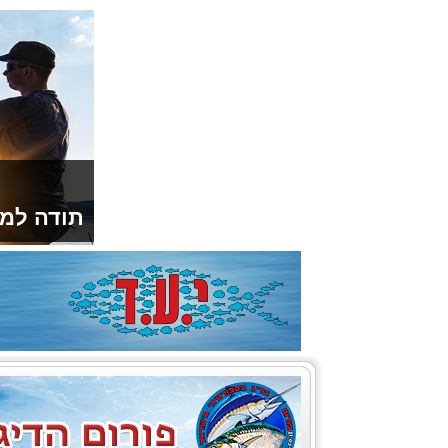
תודה למו