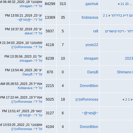
אוקטובר 18, 2020, 06:48:32 AM
84299
313
gaichu
על ידי
:
shragam
יוני 23, 2019, 13:55:21 PM
13369
35
Kobiarav
על ידי
:
~@מור@~
יוני 03, 2019, 19:37:32 PM
5937
5
raf
על ידי
:
dekel
ספטמבר 16, 2024, 21:34:03 PM
4118
7
yosie2
על ידי
:
xRoronoax(רן)
יולי 01, 2023, 13:35:56 PM
6239
10
shraga
על ידי
:
shragam
יוני 30, 2023, 13:54:46 PM
870
0
Dany
על ידי
:
DanyB
אפריל 25, 2023, 05:28:53 AM
2215
4
DoronBito
על ידי
:
Kobiarava
אפריל 19, 2023, 17:22:44 PM
xRoronoa(רן)
18
5025
על ידי
:
xRoronoax(רן)
ינואר 29, 2023, 13:51:47 PM
@מור@~
6
3127
על ידי
:
~@מור@~
אוקטובר 21, 2022, 13:53:25 PM
4104
4
DoronBito
על ידי
:
xRoronoax(רן)