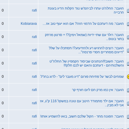
הועבר: החלה'ט עתרו לביהמ'ש נגד הקלות הדיג בעונת
0
rafi
הרבייה
הועבר: מה דעתכם על הדמוי הזה? אם הוא יעוף טוב אז....
Kobiarava
0
הועבר: רולר עם שתי ידיות (שמאל וימין)?! + סרטון מרתק
0
rafi
בתור בונוס...
הועבר: רוצים להרגיש רע ולהזדעזע?! תסתכלו על שלל
0
rafi
"דייגים מסחריים חסרי פרנסה"...
הועבר: חשוב!!!הנתונים שביסוד הקמפיין של החלה"ט
0
rafi
והשלכותיהם - דעתכם והאם יש לכם חלק!!!
שמחים לבשר על פתיחת פורום "דיג מעבר לים" - לדוג בחו"ל
rafi
0
הועבר: אין כמו מרק חם ליום חורף קר
rafi
0
הועבר: אם ילד מתמודד היטב עם טונה במשקל 116 ק"ג, אז
0
rafi
אני לא מבין...
הועבר: הפגנה מחר - הקול שלכם חשוב, בואו להשמיע אותו!
rafi
0