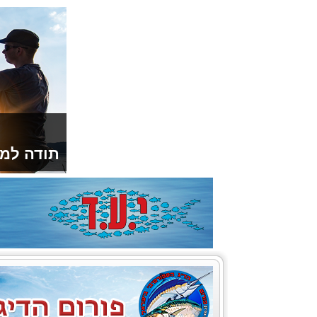
תודה למו