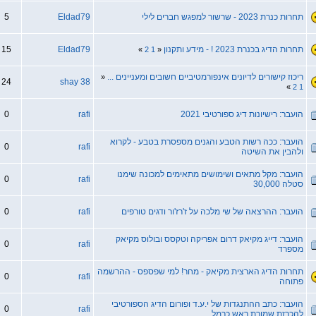
תחרות כנרת 2023 - שרשור למפגש חברים לילי
Eldad79
5
תחרות הדיג בכנרת 2023 ! - מידע ותקנון
Eldad79
15
»
2
1
«
ריכוז קישורים לדיונים אינפורמטיביים חשובים ומעניינים ...
«
24
shay 38
»
2
1
הועבר: רישיונות דיג ספורטיבי 2021
rafi
0
הועבר: ככה רשות הטבע והגנים מספסרת בטבע - לקרוא
0
rafi
ולהבין את השיטה
הועבר: מקל מתאים ושימושים מתאימים למכונה שימנו
0
rafi
סטלה 30,000
הועבר: ההרצאה של שי מלכה על ז'רז'ור ודגים טורפים
rafi
0
הועבר: דייג מקיאק דרום אפריקה וטקסס ובולוס מקיאק
0
rafi
מספרד
תחרות הדיג הארצית מקיאק - מחר! למי שפספס - ההרשמה
0
rafi
פתוחה
הועבר: כתב ההתנגדות של י.ע.ד ופורום הדיג הספורטיבי
0
rafi
להכרזת שמורת ראש כרמל