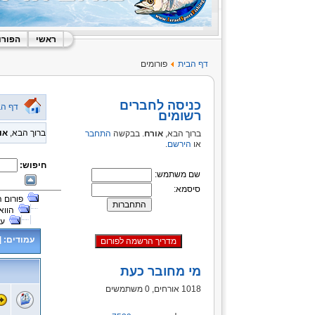
ראשי
הפורו
דף הבית
פורומים
כניסה לחברים
דף הב
רשומים
ברוך הבא,
או
ברוך הבא,
אורח
. בבקשה
התחבר
או
הירשם
.
חיפוש:
שם משתמש:
סיסמא:
פורום 
הווא
על
עמודים:
[
מי מחובר כעת
1018 אורחים, 0 משתמשים