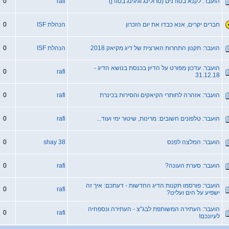
הועבר: לקנא בסודנים (טרולינג וגיגינג בסודן)
rafi
0
חברים יקרים, אנא כבדו את יום הזכרון
הנהלת ISF
0
הועבר: תקנון התחרות הארצית של דיג מקיאק 2018
הנהלת ISF
0
הועבר: עדכון מפורט על הדיון בכנסת בנושא הדיג -
0
rafi
31.12.18
הועבר: אזהרה לחותרי הקיאקים והסירות בכינרת
rafi
0
הועבר: טלפונים חשובים: מרינות, שיטור ימי ועוד...
rafi
0
הועבר: המלצה לפנס
shay 38
0
הועבר: סערת העונה?
rafi
0
הועבר: פורסמו תקנות הדיג החדשות - דעתכם: איך זה
0
rafi
ישפיע על הים ועלינו?
הועבר: העתירה המשותפת לבג"צ - העתירה ונספחיה
0
rafi
לעיונכם!