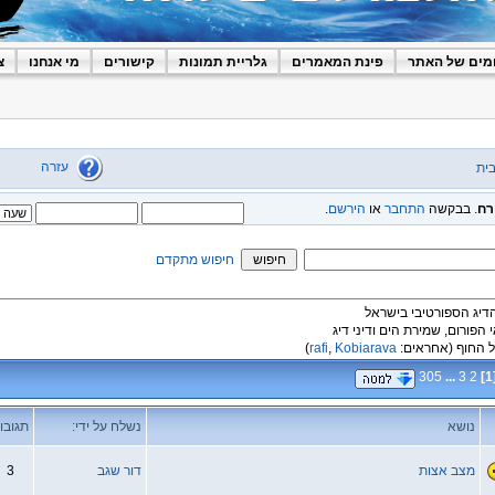
מים של האתר
פינת המאמרים
גלריית תמונות
קישורים
מי אנחנו
צ
עזרה
ית
רח
. בבקשה
התחבר
או
הירשם
.
חיפוש מתקדם
הדיג הספורטיבי בישראל
י הפורום, שמירת הים ודיני דיג
 החוף
(אחראים:
Kobiarava
,
rafi
)
305
...
3
2
]
1
נושא
נשלח על ידי:
תגובו
מצב אצות
דור שגב
3