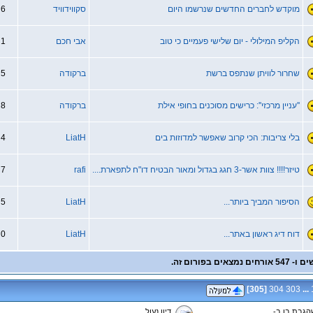
מוקדש לחברים החדשים שנרשמו היום
סקווידוויד
6
הקליפ המילולי - יום שלישי פעמיים כי טוב
אבי חכם
1
שחרור לוויתן שנתפס ברשת
ברקודה
5
''עניין מרכזי'': כרישים מסוכנים בחופי אילת
ברקודה
8
בלי צריבות: הכי קרוב שאפשר למדוזות בים
LiatH
4
טיזר!!!! צוות אשר-3 חגג בגדול ומאור הבטיח דו"ח לתפארת....
rafi
7
הסיפור המביך ביותר...
LiatH
5
דוח דיג ראשון באתר...
LiatH
0
]
305
[
304
303
...
הגבת בו ב-
דיון נעול