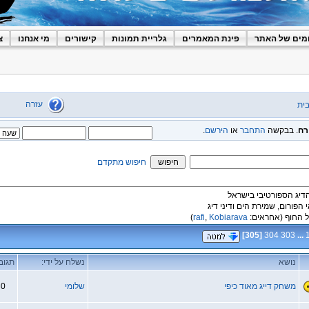
מים של האתר
פינת המאמרים
גלריית תמונות
קישורים
מי אנחנו
צ
עזרה
ית
רח
. בבקשה
התחבר
או
הירשם
.
חיפוש מתקדם
הדיג הספורטיבי בישראל
י הפורום, שמירת הים ודיני דיג
 החוף
(אחראים:
Kobiarava
,
rafi
)
]
305
[
304
303
...
נושא
נשלח על ידי:
תגוב
משחק דייג מאוד כיפי
שלומי
0