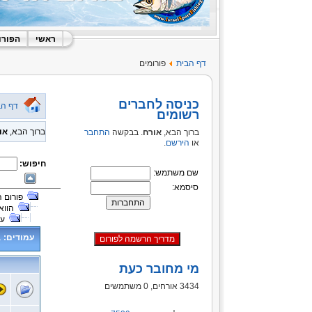
ראשי
הפורו
דף הבית
פורומים
כניסה לחברים
דף הב
רשומים
ברוך הבא,
או
ברוך הבא,
אורח
. בבקשה
התחבר
או
הירשם
.
חיפוש:
שם משתמש:
סיסמא:
פורום 
הווא
על
עמודים:
1
מי מחובר כעת
3434 אורחים, 0 משתמשים