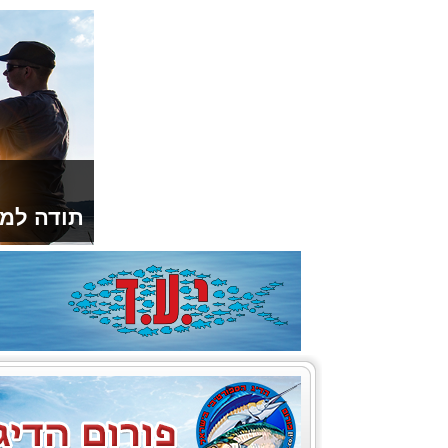
תודה למו