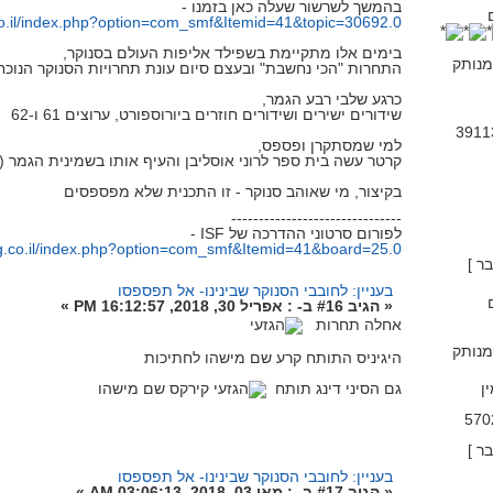
בהמשך לשרשור שעלה כאן בזמנו -
g.co.il/index.php?option=com_smf&Itemid=41&topic=30692.0
בימים אלו מתקיימת בשפילד אליפות העולם בסנוקר,
נותק
התחרות "הכי נחשבת" ובעצם סיום עונת תחרויות הסנוקר הנוכח
כרגע שלבי רבע הגמר,
שידורים ישירים ושידורים חוזרים ביורוספורט, ערוצים 61 ו-62
למי שמסתקרן ופספס,
קרטר עשה בית ספר לרוני אוסליבן והעיף אותו בשמינית הגמר (טופ 16 הטוב מ-25) - עם משח
בקיצור, מי שאוהב סנוקר - זו התכנית שלא מפספסים
-------------------------------
לפורום סרטוני ההדרכה של ISF -
ing.co.il/index.php?option=com_smf&Itemid=41&board=25.0
בעניין: לחובבי הסנוקר שבינינו- אל תפספסו
«
הגיב #16 ב- :
אפריל 30, 2018, 16:12:57 PM »
אחלה תחרות
נותק
היגיניס התותח קרע שם מישהו לחתיכות
ן
גם הסיני דינג תותח
קירקס שם מישהו
בעניין: לחובבי הסנוקר שבינינו- אל תפספסו
«
הגיב #17 ב- :
מאי 03, 2018, 03:06:13 AM »