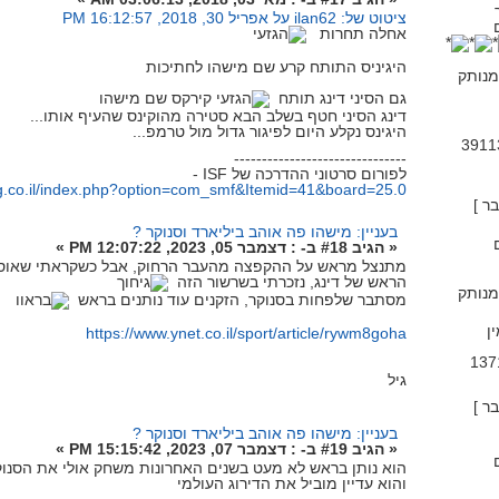
ציטוט של: ilan62 על אפריל 30, 2018, 16:12:57 PM
אחלה תחרות
היגיניס התותח קרע שם מישהו לחתיכות
נותק
גם הסיני דינג תותח
קירקס שם מישהו
דינג הסיני חטף בשלב הבא סטירה מהוקינס שהעיף אותו...
היגינס נקלע היום לפיגור גדול מול טרמפ...
-------------------------------
לפורום סרטוני ההדרכה של ISF -
ing.co.il/index.php?option=com_smf&Itemid=41&board=25.0
בעניין: מישהו פה אוהב ביליארד וסנוקר ?
«
הגיב #18 ב- :
דצמבר 05, 2023, 12:07:22 PM »
מתנצל מראש על ההקפצה מהעבר הרחוק, אבל כשקראתי שאוסליב
הראש של דינג, נזכרתי בשרשור הזה
נותק
מסתבר שלפחות בסנוקר, הזקנים עוד נותנים בראש
ן
https://www.ynet.co.il/sport/article/rywm8goha
גיל
בעניין: מישהו פה אוהב ביליארד וסנוקר ?
«
הגיב #19 ב- :
דצמבר 07, 2023, 15:15:42 PM »
הוא נותן בראש לא מעט בשנים האחרונות משחק אולי את הסנוקר
והוא עדיין מוביל את הדירוג העולמי