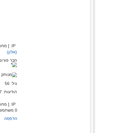
IP: [ מחובר ]
(אלון)
חבר פורום
מ
גיל: 56
הודעות: 4207
IP: [ מחובר ]
0 משתמשים ו- 1 אורח נמצאים בנושא זה.
הדפסה
עמודים: