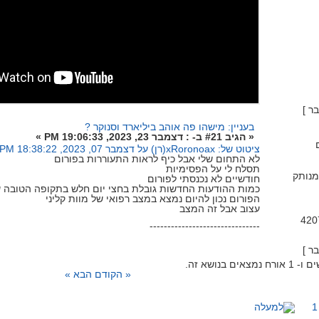
בעניין: מישהו פה אוהב ביליארד וסנוקר ?
«
הגיב #21 ב- :
דצמבר 23, 2023, 19:06:33 PM »
ציטוט של: xRoronoax(רן) על דצמבר 07, 2023, 18:38:22 PM
לא התחום שלי אבל כיף לראות התעוררות בפורום
תסלח לי על הפסימיות
נותק
חודשיים לא נכנסתי לפורום
כמות ההודעות החדשות גובלת בחצי יום חלש בתקופה הטובה ש
הפורום נכון להיום נמצא במצב רפואי של מוות קליני
עצוב אבל זה המצב
-------------------------------
« הקודם
הבא »
]
2
[
1