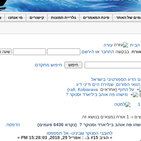
מים של האתר
פינת המאמרים
גלריית תמונות
קישורים
מי אנחנו
צ
הבית
עזרה
ורח
. בבקשה
התחבר
או
הירשם
.
חיפוש מתקדם
ם הדיג הספורטיבי בישראל
הוואי הפורום, שמירת הים ודיני דיג
על החוף
(אחראים:
Kobiarava
,
rafi
)
מישהו פה אוהב ביליארד וסנוקר ?
]
2
[
1
ו פה אוהב ביליארד וסנוקר ? (נקרא 6436 פעמים)
הדפסה
לחובבי הסנוקר שבינינו- אל תפספסו
«
הגיב #15 ב- :
אפריל 29, 2018, 15:28:03 PM »