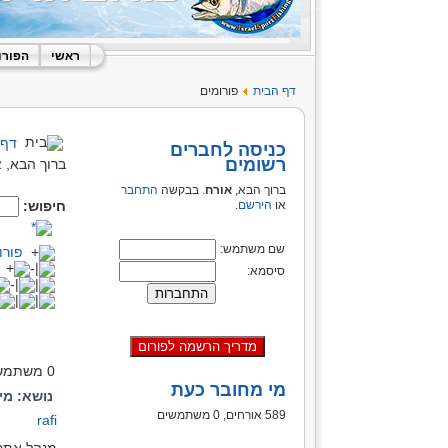
ראשי
הפורו
דף הבית
פורומים
דף 
כניסה לחברים
רשומים
ברוך הבא,
א
ברוך הבא,
אורח
. בבקשה
התחבר
או
הירשם
.
חיפוש:
שם משתמש:
פורו
סיסמא:
עמודים:
0 משתמשים ו- 1 אורח נמצאים בנושא זה.
מי מחובר כעת
נושא: מישה
589 אורחים, 0 משתמשים
rafi
מנהל אתר