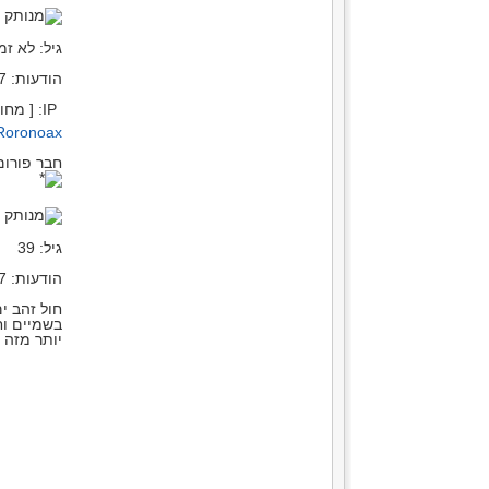
מ
גיל: לא זמי
הודעות: 5047
IP: [ מחובר ]
xRoronoax(ר
חבר פורום
מ
גיל: 39
הודעות: 1427
חול זהב י
בשמיים וח
יותר מזה