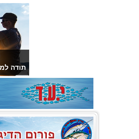
תודה למו