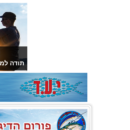
תודה למו