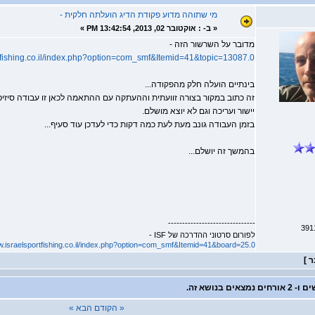
מי שתוהה מדוע פקודת הדיג הועלתה חלקית -
«
ב- :
אוקטובר 02, 2013, 13:42:54 PM »
מדובר על השרשור הזה -
rtfishing.co.il/index.php?option=com_smf&Itemid=41&topic=13087.0
בינתיים הועלה חלק מהפקודה...
זה כתוב במקור בצורה זוועתית וההעתקה עם ההתאמה לכאן זו עבודה סיזי
יישור ועריכה וגם לא יוצא מושלם.
בזמן העבודה גונב מעת לעת כמה דקות כדי לעדכן עוד סעיף...
בהמשך זה יושלם...
-------------------------------
לפורום סרטוני ההדרכה של ISF -
w.israelsportfishing.co.il/index.php?option=com_smf&Itemid=41&board=25.0
« הקודם
הבא »