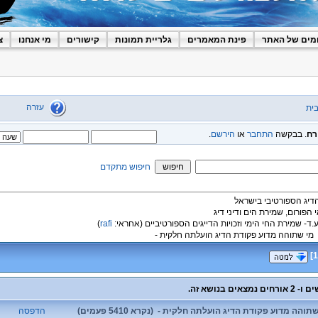
מים של האתר
פינת המאמרים
גלריית תמונות
קישורים
מי אנחנו
צ
עזרה
ית
רח
. בבקשה
התחבר
או
הירשם
.
חיפוש מתקדם
הדיג הספורטיבי בישראל
י הפורום, שמירת הים ודיני דיג
ע.ד- שמירת החי הימי וזכויות הדייגים הספורטיביים
(אחראי:
rafi
)
מי שתוהה מדוע פקודת הדיג הועלתה חלקית -
]
1
והה מדוע פקודת הדיג הועלתה חלקית - (נקרא 5410 פעמים)
הדפסה