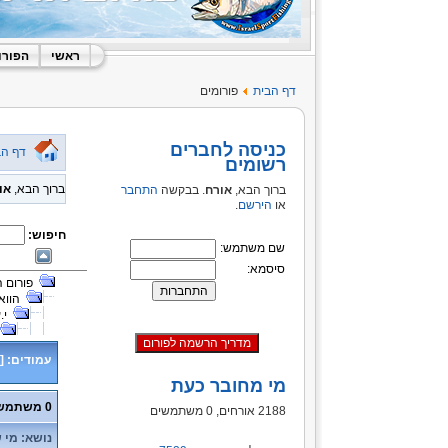
ראשי
הפורו
דף הבית
פורומים
כניסה לחברים
דף הב
רשומים
ברוך הבא,
או
ברוך הבא,
אורח
. בבקשה
התחבר
או
הירשם
.
חיפוש:
שם משתמש:
סיסמא:
פורום 
הווא
י.
עמודים:
[
מי מחובר כעת
0 משתמשים ו- 2 אורחים נמצאים בנושא זה.
2188 אורחים, 0 משתמשים
נושא: מי שת