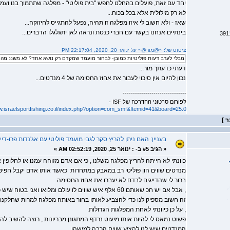
יחד עם זאת, פועלים בהחלט לחפש "בית פוליטי" - מפלגה שתתמוך בנו ועמדו
לא רק מילולית אלא בכל בכוח...
שאז - ולא חשוב לי איזו מפלגה זו תהיה, נפעל להתגייס לחיזוקה...
בינתיים אנחנו בקשר עם חברי כנסת ונראה לאן יתגלגלו הדברים...
ציטוט של: ~@מור@~ על ינואר 20, 2020, 22:17:04 PM
מבלי לערב דעות פוליטיות כמובן- לבחור מועמד שמקדם רק נושא אחד? לא משננ מה ה
דעתי כדעתך מור...
נכון להיום אין סיכוי לעבור את אחוז החסימה של 4 מנדטים...
-------------------------------
לפורום סרטוני ההדרכה של ISF -
w.israelsportfishing.co.il/index.php?option=com_smf&Itemid=41&board=25.0
בעניין: האם ניתן להריץ סקר לגבי מועמד פוליטי עם אג'נדות פרו-דייג
«
הגיב #5 ב- :
ינואר 25, 2020, 02:52:19 AM »
מנדטים שווים הון פוליטי רב במאבק במתחרות כאשר אותו אדם יקבל חפיפה 
ברור לי שהדייגים לבדם לא יעברו את אחוז החסימה
, אבל אם יש חכ שאותם 60 אלף איש שווים לו עולם ומלואו ואני
זה חשוב מספיק לנו כדי להצביע לאותו בחור באותה מפלגה למרות שחלקנו
, על כן כיוונתי לאחת המפלגות הגדולות.
המנדטים שיש לנו להציע שווים הרבה למישהו .