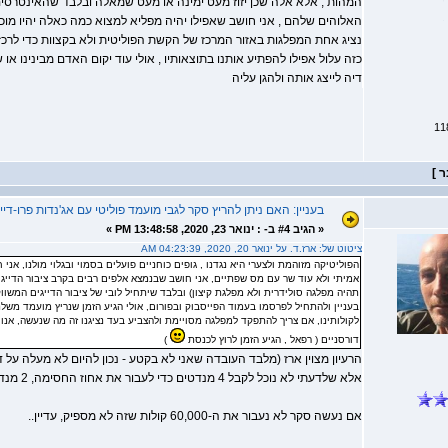
המהות , אלא אלה שכן יזוז מעט ימינה או מעט שמאלה ובלבד שהאינטרסים 
האלוהים שלהם , אני חושב שאפילו יהיה מפליא למצוא כמה כאלה יהיו מוכנים
נציג אחת המפלגות באזור המרכז של הקשת הפוליטית ולא בקצוות כדי לרכז
כזה עלול אפילו להפתיע אותנו בתוצאותיו , אולי עוד יקום האדם מבינינו א
דיה לייצג אותה ולהגן עליה
בעניין: האם ניתן להריץ סקר לגבי מועמד פוליטי עם אג'נדות פרו-דייג
«
הגיב #4 ב- :
ינואר 23, 2020, 13:48:58 PM »
ציטוט של: ארז.ד. על ינואר 20, 2020, 04:23:39 AM
הפוליטיקה מזוהמת ולצערי היא נגדנו , גופים כוחניים פועלים בסמוי ובגלוי מולנו, אני 
אמיתי ולא עוד שר עם מס שפתיים, אני חושב שבנמצא אלפים רבים בקרב ציבור הדייגי
תהיה מפלגה סולידרית ולא מפלגת קיצון) ובלבד שיתחיל לובי של ציבור הדייגים המשוו
בעניין ולהתחיל לפרסמו בעמוד הפייסבוק ובפורום, אולי הגיע הזמן שנריץ מועמד מש
לקולותינו, אם צריך להתפקד למפלגה מסויימת ולהצביע בעד נציגנו זה מה שנעשה, אנו 
דורסניים ( רפאל , הגיע הזמן לרוץ לכנסת
)
הרעיון מצוין ארז (מלבד העובדה שאני לא בקטע - נכון להיום לא מעלה על 
אלא שלדעתי לא נוכל לקבל 4 מנדטים כדי לעבור את אחוז החסימה, 2 מנדטים = אפס...
אם נעשה סקר לא נעבור את ה-60,000 קולות שזה לא מספיק, עדיין..