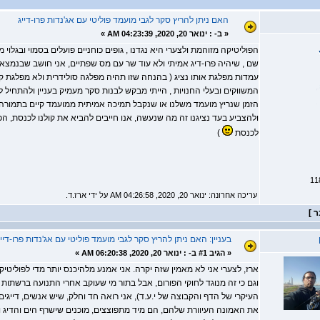
האם ניתן להריץ סקר לגבי מועמד פוליטי עם אג'נדות פרו-דייג
«
ב- :
ינואר 20, 2020, 04:23:39 AM »
הפוליטיקה מזוהמת ולצערי היא נגדנו , גופים כוחניים פועלים בסמוי ובגלוי 
שם , שיהיה פרו-דיג אמיתי ולא עוד שר עם מס שפתיים, אני חושב שבנמצא 
עמדות מפלגת אותו נציג ( בהנחה שזו תהיה מפלגה סולידרית ולא מפלגת קיצו
המשווקים ובעלי החנויות , הייתי מבקש לבנות סקר מעמיק בעניין ולהתחיל ל
הזמן שנריץ מועמד משלנו או שנקבל תמיכה אמיתית ממועמד קיים בתמורה 
ולהצביע בעד נציגנו זה מה שנעשה, אנו חייבים להביא את קולנו לכנסת, הכוח
לכנסת
)
עריכה אחרונה: ינואר 20, 2020, 04:26:58 AM על ידי ארז.ד.
בעניין: האם ניתן להריץ סקר לגבי מועמד פוליטי עם אג'נדות פרו-דייג
«
הגיב #1 ב- :
ינואר 20, 2020, 06:20:38 AM »
ארז, לצערי אני לא מאמין שזה יקרה. אני אמנע מלהיכנס יותר מדי לפוליטיק
וגם כי זה מנוגד לחוקי הפורום, אבל בתור מי שעוקב אחרי התנועה ברשת
העיקרי של הדף והקבוצה של י.ע.ד), אני רואה חד וחלק, שיש אנשים, דייגי
את האמונה העיוורת שלהם, הם מיד מתפוצצים, מוכנים שישרף הים והדיג 