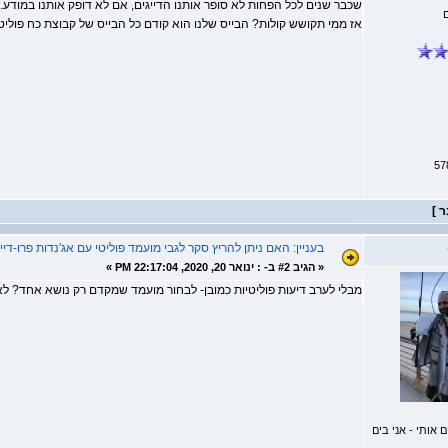
שכבר שנים לכל הפחות לא סופר אותנו הדייגים, אם לא דופק אותנו במודע..
אז ממי תקושש קולות? הבייס שלנו הוא קודם כל הבייס של קבוצת כח פוליטי
בעניין: האם ניתן להריץ סקר לגבי מועמד פוליטי עם אג'נדות פרו-דייג
«
הגיב #2 ב- :
ינואר 20, 2020, 22:17:04 PM »
מבלי לערב דיעות פוליטיות כמובן- לבחור מועמד שמקדם רק נושא אחד? לא
אותי - אני בים