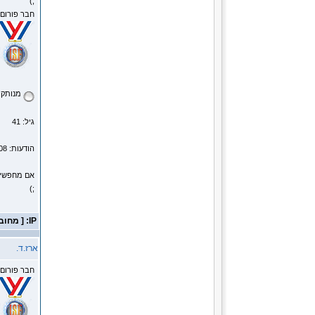
;)
חבר פורום
מנותק
גיל: 41
הודעות: 1008
אם מחפשים 
;)
IP: [ מחובר ]
ארז.ד.
חבר פורום