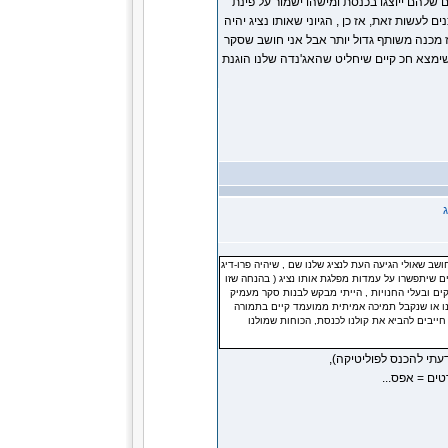
שלהם ייוצגו בכנסת ומישהו ישמור על פינת
 לעשות זאת, אז כן , הגיוני שאותו נציג יהיה
 מכנה משותף גדול יותר אבל אני חושב שסקר
ו שימצא חכ קיים שיחליט שהאג'נדה שלנו הוגנת
חושב שאולי הגיעה העת לנציג שלנו שם , שיהיה פרו-דיג
ם שיתפשרו על עמדות מפלגת אותו נציג ( בהנחה שזו
קים ובעלי החנויות , הייתי מבקש לבנות סקר מעמיק
לנו או שנקבל תמיכה אמיתית ממועמד קיים בתמורה
חייבים להביא את קולנו לכנסת, הכוחות שמולנו
דעתי להכנס לפוליטיקה),