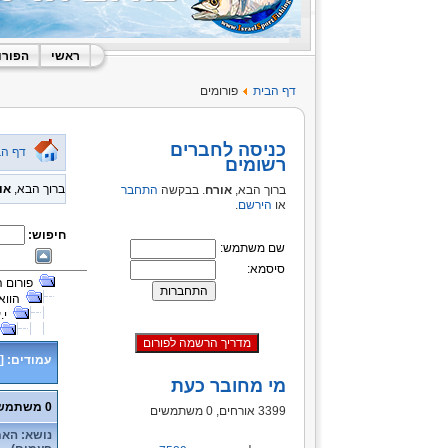
ראשי
הפורו
דף הבית
פורומים
כניסה לחברים
דף הב
רשומים
ברוך הבא,
או
ברוך הבא,
אורח
. בבקשה
התחבר
או
הירשם
.
חיפוש:
שם משתמש:
סיסמא:
פורום 
הווא
י.
עמודים:
[
מי מחובר כעת
0 משתמשים ו- 1 אורח נמצאים בנושא זה.
3399 אורחים, 0 משתמשים