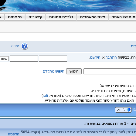
מים של האתר
פינת המאמרים
גלריית תמונות
קישורים
מי אנחנו
צ
עזרה
ית
רח
. בבקשה
התחבר
או
הירשם
.
חיפוש מתקדם
הדיג הספורטיבי בישראל
י הפורום, שמירת הים ודיני דיג
ע.ד- שמירת החי הימי וזכויות הדייגים הספורטיביים
(אחראי:
rafi
)
האם ניתן להריץ סקר לגבי מועמד פוליטי עם אג'נדות פרו-דייג
]
1
נושא: האם ניתן להריץ סקר לגבי מועמד פוליטי עם אג'נדות פרו-דייג (נקרא 5054
הדפסה