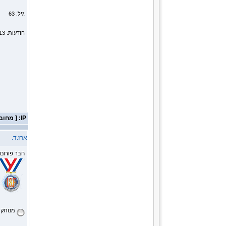
גיל: 63
הודעות: 39113
IP: [ מחובר ]
ארז.ד.
חבר פורום
מנותק