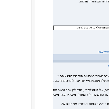
תינו הנכונות והצודקות,
נושא זה לא מחזיק מים לדעתי.
http://ww
כוונתי לא הייתה להריץ מפלגה משלנו , כי אם אדם מזוהה עמנו או לחלופין אדם מאחת המפלגות הגדולות להם אותם 2
על המצב מנציגי יעד ויזכה לתמיכת הדייגים ,
 בטוח שיש כזה, אולי שווה לגייסו , קודם לכן צריך לראות אם
 כנראה נצטרך לזוז שמאלה מעט או ימינה מעט
פשוט נמאס לי להיות אותו מיעוט נרדף המתגונן מבריונות , רוצה להשיב להם בחקיקה הוגנת ומידתית. אני בטוח ש2