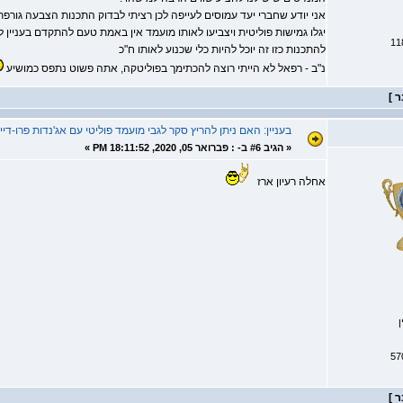
אני יודע שחברי יעד עמוסים לעייפה לכן רציתי לבדוק התכנות הצבעה גורפת
יגלו גמישות פוליטית ויצביעו לאותו מועמד אין באמת טעם להתקדם בעניי
להתכנות כזו זה יוכל להיות כלי שכנוע לאותו ח"כ
נ"ב - רפאל לא הייתי רוצה להכתימך בפוליטקה, אתה פשוט נתפס כמושיע
בעניין: האם ניתן להריץ סקר לגבי מועמד פוליטי עם אג'נדות פרו-דייג
«
הגיב #6 ב- :
פברואר 05, 2020, 18:11:52 PM »
אחלה רעיון ארז
ן