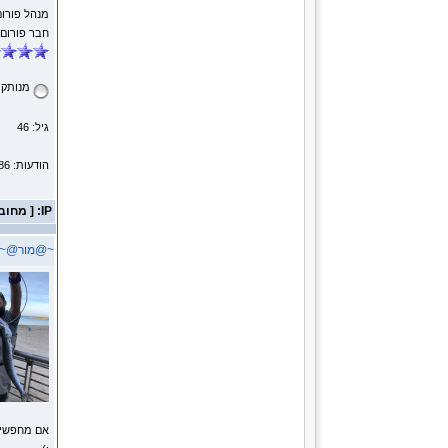
מנהל פורום
חבר פורום
מנותק
גיל: 46
הודעות: 5786
IP: [ מחובר ]
~@מור@~
אם מחפשים 