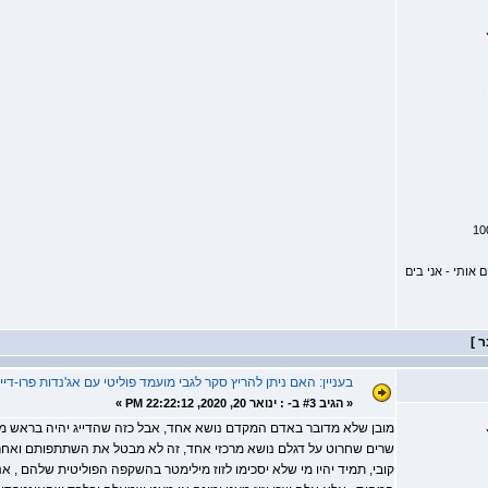
אותי - אני בים
בעניין: האם ניתן להריץ סקר לגבי מועמד פוליטי עם אג'נדות פרו-דייג
«
הגיב #3 ב- :
ינואר 20, 2020, 22:22:12 PM »
מובן שלא מדובר באדם המקדם נושא אחד, אבל כזה שהדייג יהיה בראש מעי
שרים שחרוט על דגלם נושא מרכזי אחד, זה לא מבטל את השתתפותם ואחר
קובי, תמיד יהיו מי שלא יסכימו לזוז מילימטר בהשקפה הפוליטית שלהם , 