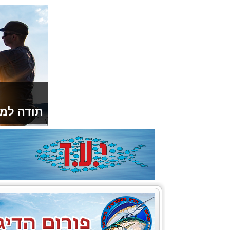
תודה למו