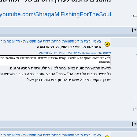
w.youtube.com/ShragaMiFishingForTheSoul
בעניין: קצת מידע השוואתי להתמודדות עם השמצות - הדייג פה מו
«
הגיב #4 ב- :
יולי 27, 2020, 07:21:22 AM »
ציטוט של: Kobiarava על יולי 24, 2020, 20:47:12 PM
להעביר הלאה, לאגף הדיג, לפוליטיקאים שבעדנו ושנגדנו, ובמיוחד לכל מי שאפשר ב
העמותה.
לדעתי התקשורת מוטה באופן ברור לכיוון החלט ורשות הטבע והגנים.
כל יומיים כתבות על כמה הם" שומרי" הטבע ואוהבו וכמה הציבור משחית והו
יש גוף תקשורתי גדול שיסכים לתמוך בפרסומים כגון אלו?
ן
בעניין: קצת מידע השוואתי להתמודדות עם השמצות - הדייג פה מו