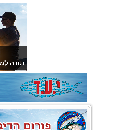
תודה למו