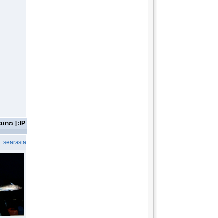
IP: [ מחובר ]
searasta