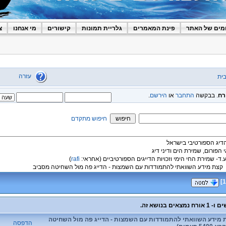
מים של האתר
פינת המאמרים
גלריית תמונות
קישורים
מי אנחנו
צ
עזרה
ית
רח
. בבקשה
התחבר
או
הירשם
.
חיפוש מתקדם
הדיג הספורטיבי בישראל
י הפורום, שמירת הים ודיני דיג
ע.ד- שמירת החי הימי וזכויות הדייגים הספורטיביים
(אחראי:
rafi
)
קצת מידע השוואתי להתמודדות עם השמצות - הדייג פה מול השחיטה מסביב
]
1
 מידע השוואתי להתמודדות עם השמצות - הדייג פה מול השחיטה
הדפסה