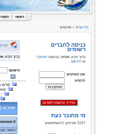
ראשי
הפורו
דף הבית
פורומים
כניסה לחברים
דף הב
רשומים
ברוך הבא,
או
ברוך הבא,
אורח
. בבקשה
התחבר
או
הירשם
.
חיפוש:
שם משתמש:
סיסמא:
פורום 
הווא
י.
עמודים:
[
מי מחובר כעת
0 משתמשים ו- 1 אורח נמצאים בנושא זה.
3157 אורחים, 0 משתמשים
נושא: קצת