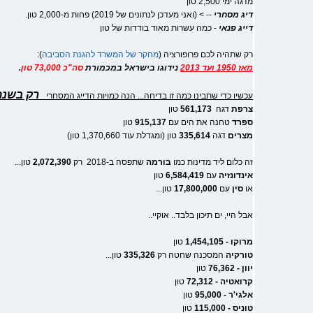
מדגה ימי 2,500 טון
דיג מסחרי
-- > (ואני מעדכן לנתונים של 2019) פחות מ-2,000 טון.
דייג פנאי
- כמה עשרות מאוד בודדות של טון
רק שתהיה לכם פרופורציה (
מחקר של המשרד להגנת הסביבה
):
מאז 1950 ועד 2013
נידוגו בישראל במכמורת
סה"כ 73,000 טון
.
רק בשנת 2018 לב
עכשיו כדי שתבינו כמה זו בדיחה... הנה כמויות הדייג המסחרי
צרפת
דגה
561,173
טון
ספרד
טחנה את הים עם
915,137
טון
מצרים
דגה
335,614
טון (ומגדלת עוד 1,370,660 טון)
זה כלום ליד מדינות כמו
בורמה
שתפסה ב-2018 רק
2,072,390
טון...
אינדונזיה
עם
6,584,419
טון
או
סין
עם
17,800,000
טון...
אבל היי, ים תיכון בלבד.. אוקיי..
מרוקו - 1,454,105
טון
טורקיה
המסכנה שחטה רק
335,326
טון...
יוון - 76,362
טון
קרואטיה - 72,312
טון
אלגי'ר - 95,000
טון
טוניס - 115,000
טון