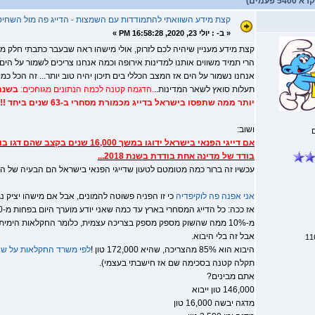
 פעמים)
קצת מידע השוואתי להתמודדות עם השמצות - הדייג פה מול השחי
«
ב- :
יולי 23, 2020, 16:58:28 PM »
קצת מידע מעניין שיהיה לכם לזרוק, אולי מישהו ראה שבעבר כתבתי חלק מז
הרי תמיד משווים אותנו למדינות אירופה וכמה אנחנו צריכים לשמור על הים
אנחנו נשמור על הים אז המצב הכללי בים תיכון יהיה טוב יותר... זה הכל כמוב
תעלות סואץ לשאר המדינות..
.הדגמה קטנה לכמה הנתונים מגוחכים:
יותר ממה שתפסו בישראל בדייג מכמורת מסחרי ב-63 שנים ביחד !!!
ושוב:
בודד של מדינה אחת בודדת בשנת 2018...
עכשיו זה ברור כמה מטומטם לטעון שדייגי הפנאי בישראל הם הבעיה של הד
אני אפנה פה לוקיפדיה
כי זו הפניה פשוטה להמונים, אבל אם מישהו יציק נג
אבל זה בלי היבוא.
היבוא הוא 85% מהצריכה, שהיא 172,000 טון !
לפי משרד החקלאות על שנת 18
תקלה קטנה בסכימה שם אז חישבתי בעצמי).
אתם מבינים?
146,000 טון ייבוא
מדגה יבשה 16,000 טון