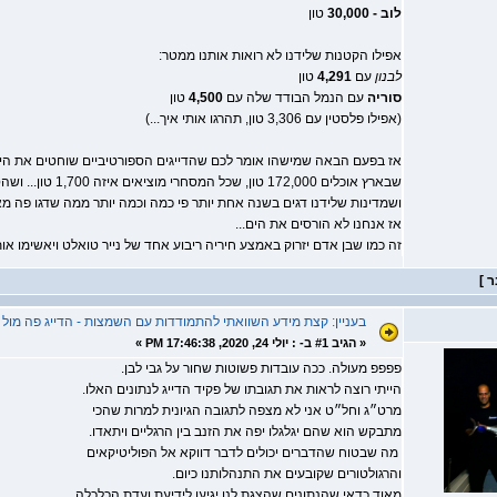
לוב - 30,000
טון
אפילו הקטנות שלידנו לא רואות אותנו ממטר:
לבנון
עם
4,291
טון
סוריה
עם הנמל הבודד שלה עם
4,500
טון
(אפילו פלסטין עם 3,306 טון, תהרגו אותי איך...)
אז בפעם הבאה שמישהו אומר לכם שהדייגים הספורטיביים שוחטים את הים
שבארץ אוכלים 172,000 טון, שכל המסחרי מוציאים איזה 1,700 טון... ושהספורטיביים מוציאים גרגר...
ושמדינות שלידנו דגים בשנה אחת יותר פי כמה וכמה יותר ממה שדגו פה מאז 1948..
אז אנחנו לא הורסים את הים...
זה כמו שבן אדם יזרוק באמצע חיריה ריבוע אחד של נייר טואלט ויאשימו או
בעניין: קצת מידע השוואתי להתמודדות עם השמצות - הדייג פה מו
«
הגיב #1 ב- :
יולי 24, 2020, 17:46:38 PM »
פפפפ מעולה. ככה עובדות פשוטות שחור על גבי לבן.
הייתי רוצה לראות את תגובתו של פקיד הדייג לנתונים האלו.
מרט״ג וחל״ט אני לא מצפה לתגובה הגיונית למרות שהכי
מתבקש הוא שהם יגלגלו יפה את הזנב בין הרגליים ויתאדו.
מה שבטוח שהדברים יכולים לדבר דווקא אל הפוליטיקאים
והרגולטורים שקובעים את התנהלותנו כיום.
מאוד כדאי שהנתונים שהצגת לנו יגיעו לידיעת ועדת הכלכלה