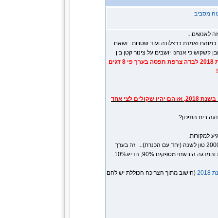
טה מסביב
ה לאנשים...
 כמוהם ואמנת ברצלונה ועוד שטויות...ושאם
ן קשקוש כי אנחנו יושבים על צינור קטן בין
בשנת 2018 לבדה צרפת תפסה בערך פי 8 דגים
אם דייגי הפנאי בישראל ידוגו במשך 16,000 שנים בקצב שהם דגו בו בשנת 2018, אז הם יהיו שקולים לצי אחד
גה בים התיכון?
יע למקורות.
אז ככה: כל הדייג המסחרי בארץ עד כמה שאני יודע מוערך היום בפחות מ-2000 טון לשנה (יחד עם הכנרת)... זה בערך
מ-10% ממה שהשוק מספק מספק בצריכה עצמית, כלומר החקלאות הימית והמדגה היבשתי מספקים 90%, הדייג10%...
20
(חישוב מתוך הצריכה הכוללת יש להם