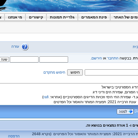
מים של האתר
פינת המאמרים
גלריית תמונות
קישורים
מי אנחנו
צ
עזרה
ית
רח
. בבקשה
התחבר
או
הירשם
.
חיפוש מתקדם
הדיג הספורטיבי בישראל
י הפורום, שמירת הים ודיני דיג
ע.ד- שמירת החי הימי וזכויות הדייגים הספורטיביים
(אחראי:
rafi
)
עונת הרבייה 2021: תמצית המותר והאסור וכל הפרטים
]
1
נושא: עונת הרבייה 2021: תמצית המותר והאסור וכל הפרטים (נקרא 2648
הדפסה