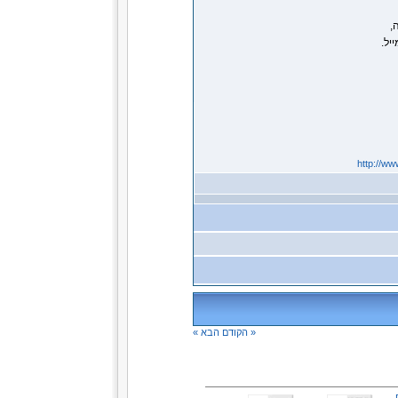
http://ww
« הקודם
הבא »