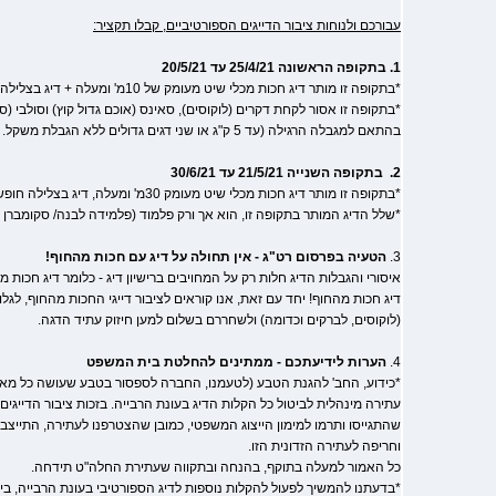
עבורכם ולנוחות ציבור הדייגים הספורטיביים, קבלו תקציר:
1. בתקופה הראשונה 25/4/21 עד 20/5/21
*בתקופה זו מותר דיג חכות מכלי שיט מעומק של 10מ' ומעלה + דיג בצלילה חופשית בכל עומק.
*בתקופה זו אסור לקחת דקרים (לוקוסים), סאינס (אוכם גדול קוץ) וסולבי (
בהתאם למגבלה הרגילה (עד 5 ק"ג או שני דגים גדולים ללא הגבלת משקל.
2. בתקופה השנייה 21/5/21 עד 30/6/21
*בתקופה זו מותר דיג חכות מכלי שיט מעומק 30מ' ומעלה, דיג בצלילה חופשי - אסור.
*שלל הדיג המותר בתקופה זו, הוא אך ורק פלמוד (פלמידה לבנה/ סקומברן ז
3.
הטעיה בפרסום רט"ג - אין תחולה על דיג עם חכות מהחוף!
איסורי והגבלות הדיג חלות רק על המחויבים ברישיון דיג - כלומר דיג חכות מ
דיג חכות מהחוף! יחד עם זאת, אנו קוראים לציבור דייגי החכות מהחוף, לג
(לוקוסים, לברקים וכדומה) ולשחררם בשלום למען חיזוק עתיד הדגה.
4.
הערות לידיעתכם - ממתינים להחלטת בית המשפט
*כידוע, החב' להגנת הטבע (לטעמנו, החברה לספסור בטבע שעושה כל מאמ
עתירה מינהלית לביטול כל הקלות הדיג בעונת הרבייה. בזכות ציבור הדייגים ה
שהתגייסו ותרמו למימון הייצוג המשפטי, כמובן שהצטרפנו לעתירה, התייצ
וחריפה לעתירה הזדונית הזו.
כל האמור למעלה בתוקף, בהנחה ובתקווה שעתירת החלה"ט תידחה.
*בדעתנו להמשיך לפעול להקלות נוספות לדיג הספורטיבי בעונת הרבייה, בי