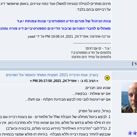
מינים מותרים לנטילה (טוניות למשל) ועוד כמה עניינים, באופן שיאפשר דיג
על רבייתם ובהם בלבד.
צוות הניהול של פורום הדיג הספורטיבי וצוות עמותת י.ע.ד
מאחלים לחברי הפורום וציבור הדייגים הספורטיביים דיג פורה ומהנ
עריכה אחרונה: אפריל 24, 2021, 19:08:14 PM על ידי yaad
-------------------------------
י.ע.ד - ים עם דגים!
נלחמים על הדיג הספורטיבי!
נלחמים על עתיד הים והדגה!
בעניין: עונת הרבייה 2021: תמצית המותר והאסור וכל הפרטים
«
הגיב #1 ב- :
אפריל 24, 2021, 20:17:50 PM »
שבוע טוב חברים,
אם יש שאלות - בבקשה...
אם יש רעיונות לגבי מה לבקש מבחינת הקלות - גם תעלו...
בגדול, כרגע על הפרק:
1. לבקש ביטול מוחלט של הגבלת שלל על פלמודים - גם בעונת רבייה וגם בכלל.
זהו דג פילגי פולש ובדגש על פולש, מה גם שהוא נודד ולא מתרבה כאן. אין
2. כנ"ל לגבי "הז'רבידה האילתית" (הידוע בכינוי מולים, ברבוניה וכיוצ"ב)
שנבקש להתיר בעונת רבייה וללא מגבלה- בהיותו דג פולש שמצוי בכמויות ו