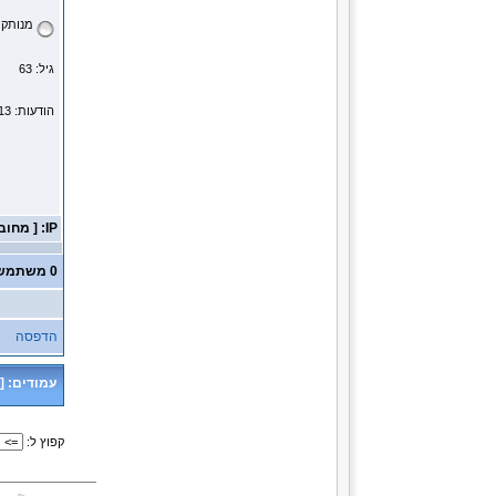
מנותק
גיל: 63
הודעות: 39113
IP: [ מחובר ]
0 משתמשים ו- 1 אורח נמצאים בנושא זה.
הדפסה
עמודים:
[
קפוץ ל: