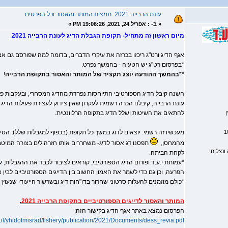
עונת הרבייה 2021: תמצית המותר והאסור וכל הפרטים
«
ב- :
אפריל 24, 2021, 19:06:26 PM »
מיום ראשון זה מתחיל- תקופת הגבלת הדיג לעונת הרבייה 2021
.
אגף הדיג ורט"ג ריכזו בכרזה את עיקרי הדברים, בדומה למה שפורסם גם א
*בפרסום רט"ג יש הטעיה - בהמשך נפרט.
**
בהמשך ההודעה יוצג תקציר של המותר והאסור בתקופת הרבייה
!
השנה קיבל הדיג הספורטיבי התייחסות נפרדת מהדיג המסחרי, ובעקבות פנ
עונת הרבייה, קיבלנו הכרה רשמית לעקרון שאין צידוק לעצירת פעילות הדיג
ן
להתאים את השיטות ושלל הדיג בתקופה הרלוונטית.
מעכשיו זה רשמי: יוצאים לדוג במשך כל תקופת (בכפוף למגבלות שלל), הסי
מהמחסן,
תפסנו דג אסור לדיג- משחררים אותו חזרה לים בצורה המיטב
ונצליח!
לקחת הביתה.
*עמותת י.ע.ד ופורום הדיג הספורטיבי, קוראים לציבור לכבד את ההגבלות,
הפרעה, וכן גם כדי לשמר את האמון החשוב בין הדייגים הספורטיביים לבין א
*כולם מוזמנים להעלות סרטוני שחרור בדו"חות דיג ובשרשור הייעודי שנעוץ בי
המותר והאסור לדייגים הספורטיביים בתקופת הרבייה 2021
.
הפרסום נמצא באתר אגף הדיג בקישור הזה:
il/yhidotmisrad/fishery/publication/2021/Documents/dess_revia.pdf