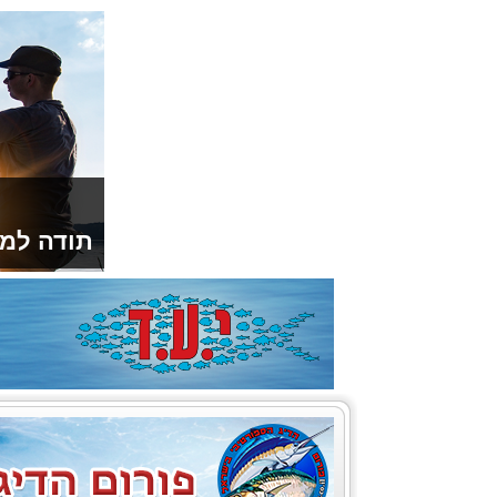
תודה למו