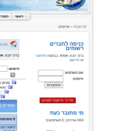
ראשי
הפורו
דף הבית
פורומים
כניסה לחברים
דף הב
רשומים
ברוך הבא,
או
ברוך הבא,
אורח
. בבקשה
התחבר
או
הירשם
.
חיפוש:
שם משתמש:
סיסמא:
פורום 
הווא
י.
עמודים:
[
מי מחובר כעת
0 משתמשים ו- 1 אורח נמצאים בנושא זה.
964 אורחים, 0 משתמשים