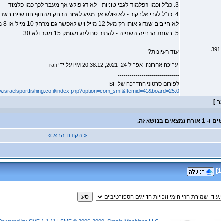
3. כנ"ל וכמו הפלמוד לגבי טוניות - לא דג פולש אך מעבר לכך כמו פלמוד
4. כנ"ל לגבי אלבקור - לא פולש אך מגיע לאזור הרחק מהחוף חודשיים בשנה,
לא חייבים שנדוג אותו רק מעל 12 מייל ויש לאפשר גם מרחק 10 מייל או 8 מייל.
5. בעונת הרבייה השנייה - להתיר טרולינג מעומק 15 מטר ולא 30.
עוד רעיונות?
עריכה אחרונה: אפריל 24, 2021, 20:38:12 PM על ידי rafi
-------------------------------
לפורום סרטוני ההדרכה של ISF -
w.israelsportfishing.co.il/index.php?option=com_smf&Itemid=41&board=25.0
« הקודם
הבא »
]
1