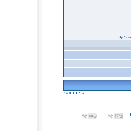
http://ww
« הקודם
הבא »