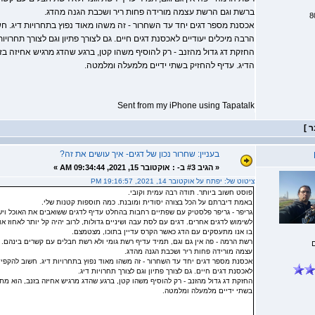
ברשת וגם הרשת עצמה מורידה פחות ריר ושכבת הגנה מהדג.
אכסנת מספר דגים יחד עד השחרור - זה משהו מאוד נפוץ בתחרויות דיג. חש
הרבה מיכלים יעודיים לאכסנת דגים חיים. גם לצורך פתיון וגם לצורך תחרויות 
החזקת דג גדול מהזנב - רק להוסיף משהו קטן, ברגע שהדג מרגיש אחיזה בז
הדיג. עדיף להחזיק בשתי ידיים מלמעלה ומלמטה.
Sent from my iPhone using Tapatalk
בעניין: שחרור נכון של דגים- איך עושים את זה?
«
הגיב #3 ב- :
אוקטובר 15, 2021, 09:34:44 AM »
ציטוט של: יפתח על אוקטובר 14, 2021, 19:16:57 PM
פוסט חשוב ביותר. תודה רבה עמית וקובי.
באמת דיברתם על הכל בצורה יסודית ומובנת. כמה תוספות קטנות שלי.
גריפר - גריפר פלסטיק עם שפתיים רחבות בהחלט עדיף לדגים ששואבים את האוכל ויש
לשימוש לדגים אחרים. דגים עם לסת עבה ושיניים גדולות, לרוב יהיה קל יותר לאחוז א
בו אנו מתעסקים עם הדג כאשר הקרס עדיין בתוכו, מצטמצם.
רשת הרמה - פה אין גם וגם, תמיד עדיף רשת גומי ולא רשת חבלים עם קשרים בינהם.
עצמה מורידה פחות ריר ושכבת הגנה מהדג.
אכסנת מספר דגים יחד עד השחרור - זה משהו מאוד נפוץ בתחרויות דיג. חשוב להקפיד
לאכסנת דגים חיים. גם לצורך פתיון וגם לצורך תחרויות דיג.
החזקת דג גדול מהזנב - רק להוסיף משהו קטן, ברגע שהדג מרגיש אחיזה בזנב, הוא מת
בשתי ידיים מלמעלה ומלמטה.