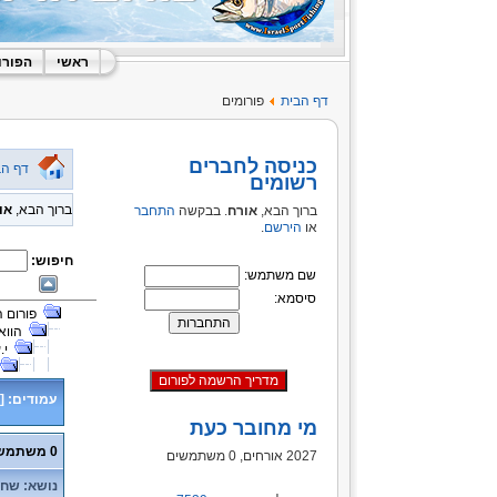
ראשי
הפורו
דף הבית
פורומים
כניסה לחברים
דף הב
רשומים
ברוך הבא,
או
ברוך הבא,
אורח
. בבקשה
התחבר
או
הירשם
.
חיפוש:
שם משתמש:
סיסמא:
פורום 
הווא
י.
עמודים:
[
מי מחובר כעת
0 משתמשים ו- 1 אורח נמצאים בנושא זה.
2027 אורחים, 0 משתמשים
נושא: שחרור