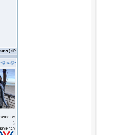
IP: [ מחובר ]
~@מור@~
אם מחפשים 
;)
חבר פורום