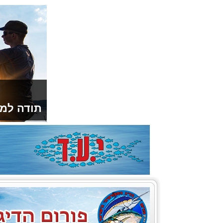
תודה למו