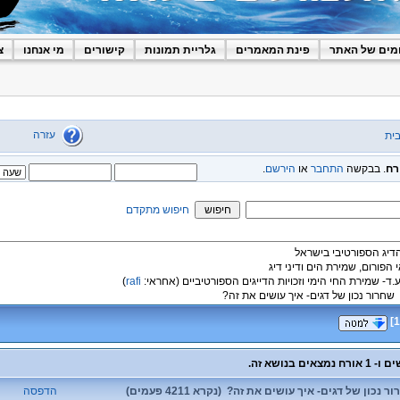
מים של האתר
פינת המאמרים
גלריית תמונות
קישורים
מי אנחנו
צ
עזרה
ית
רח
. בבקשה
התחבר
או
הירשם
.
חיפוש מתקדם
הדיג הספורטיבי בישראל
י הפורום, שמירת הים ודיני דיג
ע.ד- שמירת החי הימי וזכויות הדייגים הספורטיביים
(אחראי:
rafi
)
שחרור נכון של דגים- איך עושים את זה?
]
1
 נכון של דגים- איך עושים את זה? (נקרא 4211 פעמים)
הדפסה