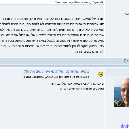
Sent from my iPhone using Tapatalk
תודה על הפירגון, יפתח. מסכים בהחלט עם החידודים, התוספות והתובנות ש
חצי שעה ולא אחד, ויש עוד המון להרחיב, דברים שגם באים עם הניסיון ול
שמירת דגים חיים אפשרית במידת הצורך בלייב- וואל (או בסל אם אנחנו דג
מאפשר לנו לוודא שהדג מתאושש, למשל במקרה שתפסנו לוקוס בסירה והוא 
עדיין בשוק ולוקח לו זמן לחזור לעצמו, אבל אם אין נסיבות מיוחדות, אין סיב
לא תורם בשום צורה.
בעניין: שחרור נכון של דגים- איך עושים את זה?
«
הגיב #4 ב- :
אוגוסט 03, 2022, 04:49:49 AM »
שאפו גדול קובי ועמית, יופי של עבודה...
השקעה מבורכת ולמטרה ראויה....