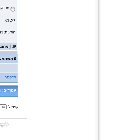
מנותק
גיל: 63
הודעות: 39113
IP: [ מחובר ]
0 משתמשים ו- 1 אורח נמצאים בנושא זה.
הדפסה
עמודים:
[
קפוץ ל: