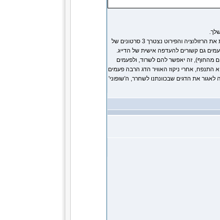
לך.
סוגי גריפרים ורשתות הם רזולוציות שבחרנו לא לגעת בהן, אם נרצה להעלות את הרזולוציה והפירוט נצטרך 3 סרטונים של
פעמים גם קשורים להעדפה אישית של הדייג.
ים מהחוף), זה יאפשר להם לשרוד, ולפעמים
התנפח, אחרי ניקוז האוויר הדג הרבה פעמים
ה לאגור את הדגים שבכוונתנו לשחרר, ה'שופוני'