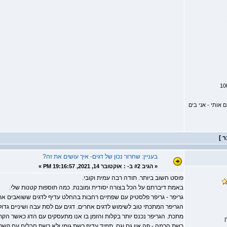
אותי - אני בים
בעניין: שחרור נכון של דגים- איך עושים את זה?
«
הגיב #2 ב- :
אוקטובר 14, 2021, 19:16:57 PM »
פוסט חשוב ביותר. תודה רבה עמית וקובי.
באמת דיברתם על הכל בצורה יסודית ומובנת. כמה תוספות קטנות שלי.
גריפר - גריפר פלסטיק עם שפתיים רחבות בהחלט עדיף לדגים ששואבים את
הגריפר המתכתי טוב לשימוש לדגים אחרים. דגים עם לסת עבה ושיניים גדולות
מתכת. הגריפר נכנס יותר בקלות והזמן בו אנו מתעסקים עם הדג כאשר הקרס
ן
רשת הרמה - פה אין גם וגם, תמיד עדיף רשת גומי ולא רשת חבלים עם קשרי