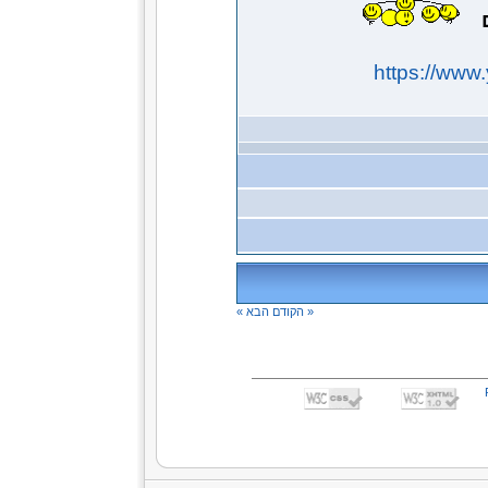
ם
https://ww
« הקודם
הבא »