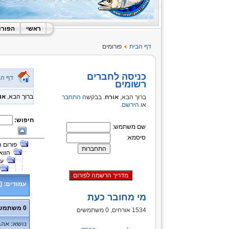
ראשי
הפורו
דף הבית
פורומים
כניסה לחברים
דף הב
רשומים
ברוך הבא,
או
ברוך הבא,
אורח
. בבקשה
התחבר
או
הירשם
.
חיפוש:
שם משתמש:
סיסמא:
פורום 
הווא
על
עמודים:
[
מי מחובר כעת
0 משתמשים ו- 1 אורח נמצאים בנושא זה.
1534 אורחים, 0 משתמשים
נושא: אהבה לי