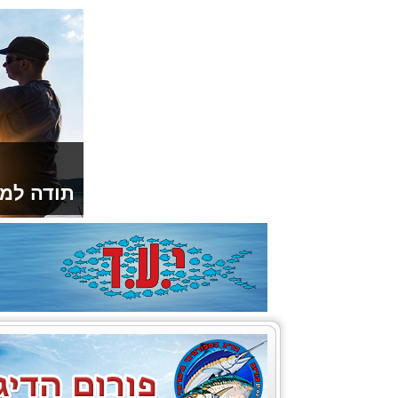
תודה למו