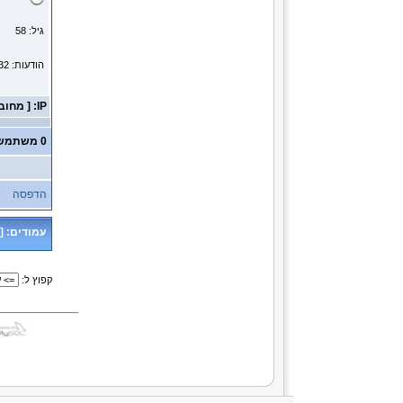
גיל: 58
הודעות: 14232
IP: [ מחובר ]
0 משתמשים ו- 1 אורח נמצאים בנושא זה.
הדפסה
עמודים:
[
קפוץ ל: