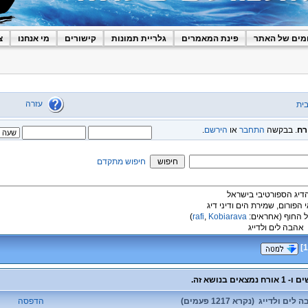
מים של האתר
פינת המאמרים
גלריית תמונות
קישורים
מי אנחנו
צ
עזרה
ית
רח
. בבקשה
התחבר
או
הירשם
.
חיפוש מתקדם
הדיג הספורטיבי בישראל
י הפורום, שמירת הים ודיני דיג
 החוף
(אחראים:
Kobiarava
,
rafi
)
אהבה לים ולדייג
]
1
ם ולדייג (נקרא 1217 פעמים)
הדפסה