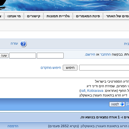
מים של האתר
פינת המאמרים
גלריית תמונות
קישורים
מי אנחנו
צ
עזרה
ית
רח
. בבקשה
התחבר
או
הירשם
.
חיפוש מתקדם
הדיג הספורטיבי בישראל
י הפורום, שמירת הים ודיני דיג
 החוף
(אחראים:
Kobiarava
,
rafi
)
דייג הרוג בתאונת העגורן באשקלון
]
1
הרוג בתאונת העגורן באשקלון (נקרא 2652 פעמים)
הדפסה