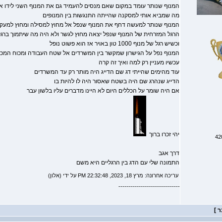
המנוף שנותר עומד במקום שאם מנסים להעמיד גם את המנוף השני לידו אז 
מה שמביא אותי למסקנה שהייתה התנגשות בין המנופים
המנוף שנותר למעשה דחף את המנוף שנפל אל מחוץ למסילה ומחוץ למעק
הרגל המזרחית של המנוף שנפל יצאה מחוץ לגשר ולא היה מה שיתמוך ברגל
וכשיש רגל של מנוף 1000 טון באויר אז הוא פשוט נופל
המנוף נפל על הגישרון שמקשר בין המשרדים אל שטח העבודה ומכוח המכה
עכשיו מעניין רק למה ואיך זה קרה
עוד מהימים שהייתי דג שם הדייג היה מותר רק עד המשרדים
הדייג שנהרג שם היה בשטח שאסור היה לו להיות בו
אם היה שומר על הכללים היום לא היינו מדברים עליו בלשון עבר
יהי זכרו ברוך
דרך אגב
התמונה שלי עם הדג בין הרגליים היא משם
עריכה אחרונה: מרץ 18, 2023, 22:32:48 PM על ידי (אלון)
-------------------------------