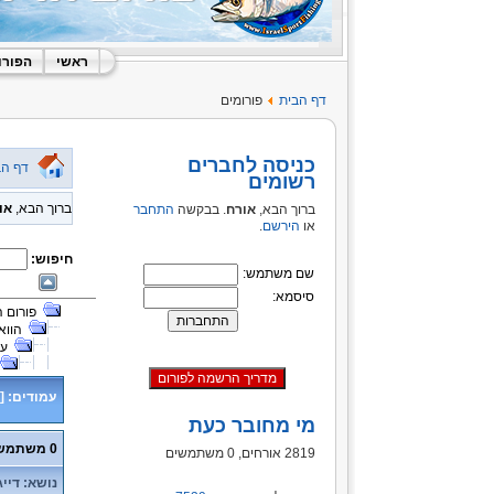
ראשי
הפורו
דף הבית
פורומים
כניסה לחברים
דף הב
רשומים
ברוך הבא,
או
ברוך הבא,
אורח
. בבקשה
התחבר
או
הירשם
.
חיפוש:
שם משתמש:
סיסמא:
פורום 
הווא
על
עמודים:
[
מי מחובר כעת
0 משתמשים ו- 1 אורח נמצאים בנושא זה.
2819 אורחים, 0 משתמשים
נושא: דייג 