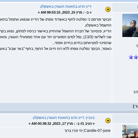
דייג הרוג בתאונת העגורן באשקלון
«
ב- :
מרץ 15, 2023, 08:53:15 AM »
הבוקר פורסם כי נפלטה לחוף באשדוד גופתו של הדייג שנפגע אתמול בתא
החשמל באשקלון.
הדייג, פנסיונר של חברת החשמל שהחזיק באישור כניסה למתקן, נפגע בקריס
שני לשלישי (13/3), נפל למים הסוערים יחד עם אחד ממפעילי העגור
שהסיכוי למציאתם בחיים בחיים אפסי...
כאמור, הבוקר נפלטה גופתו ללא רוח חיים אל החוף, בחוף "באר שבע" בא
בעניין: דייג הרוג בתאונת העגורן באשקלון
«
הגיב #1 ב- :
מרץ 17, 2023, 00:38:32 AM »
Candle-07-june;יהי זכרו ברוך