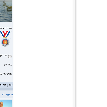
חבר פורום
מנותק
גיל: 27
הודעות: 1457
IP: [ מחובר ]
shragam