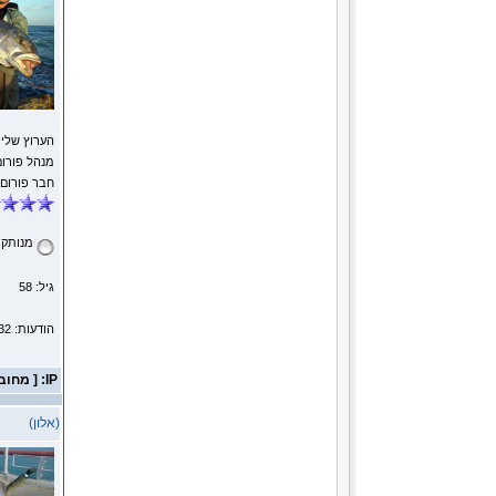
הערוץ שלי
מנהל פורום
חבר פורום
מנותק
גיל: 58
הודעות: 14232
IP: [ מחובר ]
(אלון)