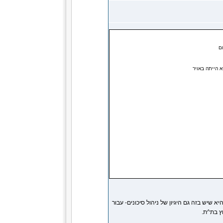
ם
 הייתה באויר
 שיש בזה גם היגיון של ניהול סיכונים- עבור
ץ בת^ת.