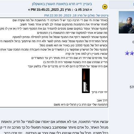
בעניין: דייג הרוג בתאונת העגורן באשקלון
«
הגיב #5 ב- :
מרץ 21, 2023, 15:45:21 PM »
ציטוט של: (אלון) על מרץ 18, 2023, 22:30:30 PM
כאחד שהיה חי שם די הרבה כבר יש לי הערכה די מחושבת על מה שקרה שם
לאחר שראיתי את התמונות מהמקום שמתי לב לפרט אחד מאוד חשוב
המנוף שנותר עומד במקום שאם מנסים להעמיד גם את המנוף השני לידו אז אין לו מקו
מה שמביא אותי למסקנה שהייתה התנגשות בין המנופים
המנוף שנותר למעשה דחף את המנוף שנפל אל מחוץ למסילה ומחוץ למעקה
הרגל המזרחית של המנוף שנפל יצאה מחוץ לגשר ולא היה מה שיתמוך ברגל ולמעשה היא
וכשיש רגל של מנוף 1000 טון באויר אז הוא פשוט נופל
המנוף נפל על הגישרון שמקשר בין המשרדים אל שטח העבודה ומכוח המכה שבר אותו
עכשיו מעניין רק למה ואיך זה קרה
עוד מהימים שהייתי דג שם הדייג היה מותר רק עד המשרדים
הדייג שנהרג שם היה בשטח שאסור היה לו להיות בו
אם היה שומר על הכללים היום לא היינו מדברים עליו בלשון עבר
יהי זכרו ברוך
דרך אגב
התמונה שלי עם הדג בין הרגליים היא משם
עכשיו אחרי התאונה, אני לא אופתע אם יאסרו שם לגמרי על הדיג, והאמת היא
מנהל האתר, כל אדם מיותר שמסתובב בשטח תפעולי כל כך מורכב זה די קו
בכל מקרה, חבל על אדם שנהרג בלי שום צורך או הצדקה... יהי זכרו ברוך