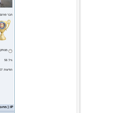
חבר פורום
מנותק
גיל: 56
הודעות: 4207
IP: [ מחובר ]