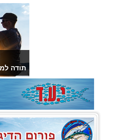
תודה למו