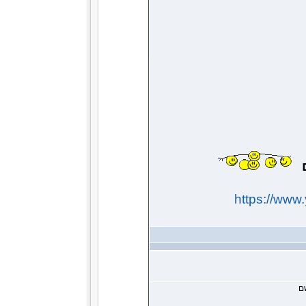
ם
https://ww
ם