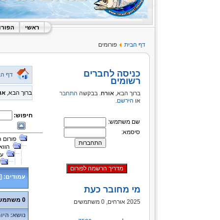
ראשי
הפורו
דף הבית
פורומים
כניסה לחברים
דף הב
רשומים
ברוך הבא,
או
ברוך הבא,
אורח
. בבקשה
התחבר
או
הירשם
.
חיפוש:
שם משתמש:
סיסמא:
פורום 
הווא
על
עמודים:
[
מי מחובר כעת
0 משתמשים ו- 3 אורחים נמצאים בנושא זה.
2025 אורחים, 0 משתמשים
נושא: היום אלון