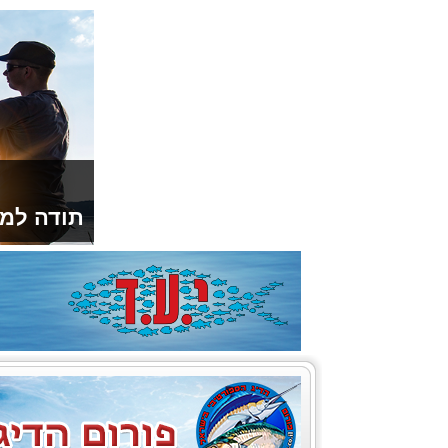
תודה למו