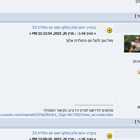
בעניין: היום אלון (אלון) חוגג יום הולדת 53
«
הגיב #4 ב- :
מרץ 25, 2023, 21:13:54 PM »
מזל טוב לרגל יום ההולדת אלון!
גכמן
-------------------------------
מוזמנים להירשם לערוץ היו טיוב בקישור המצורף:
w.youtube.com/channel/UCK5p3ftG6r1_S1gy-Wx733Q?view_as=subscriber
בעניין: היום אלון (אלון) חוגג יום הולדת 53
«
הגיב #5 ב- :
מרץ 26, 2023, 13:58:20 PM »