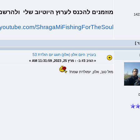
מוזמנים להכנס לערוץ היוטיוב שלי ולהרש
w.youtube.com/ShragaMiFishingForTheSoul
בעניין: היום אלון (אלון) חוגג יום הולדת 53
«
הגיב #3 ב- :
מרץ 25, 2023, 11:31:59 AM »
מזל טוב, אלון, יומולדת שמח!