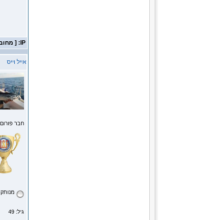
IP: [ מחובר ]
אייל וייס
חבר פורום
מנותק
גיל: 49