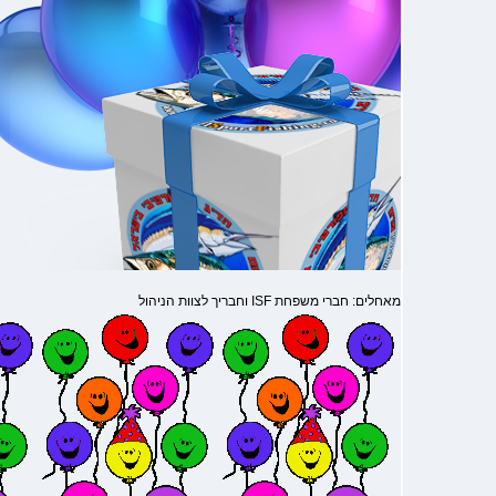
מאחלים: חברי משפחת ISF וחבריך לצוות הניהול