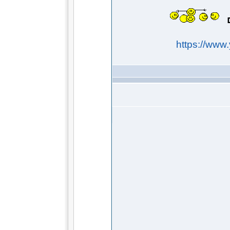
ם
https://ww