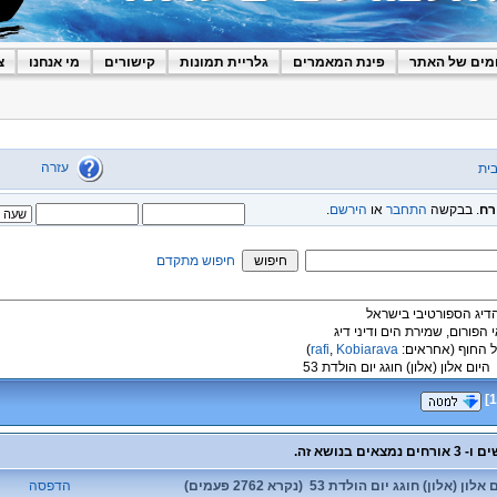
מים של האתר
פינת המאמרים
גלריית תמונות
קישורים
מי אנחנו
צ
עזרה
ית
רח
. בבקשה
התחבר
או
הירשם
.
חיפוש מתקדם
הדיג הספורטיבי בישראל
י הפורום, שמירת הים ודיני דיג
 החוף
(אחראים:
Kobiarava
,
rafi
)
היום אלון (אלון) חוגג יום הולדת 53
]
1
 (אלון) חוגג יום הולדת 53 (נקרא 2762 פעמים)
הדפסה