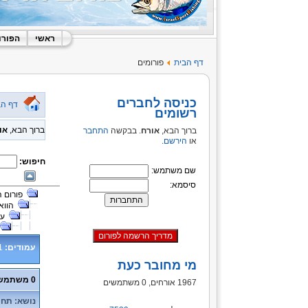
ראשי
הפורו
דף הבית
פורומים
כניסה לחברים
דף הב
רשומים
ברוך הבא,
או
ברוך הבא,
אורח
. בבקשה
התחבר
או
הירשם
.
חיפוש:
שם משתמש:
סיסמא:
פורום 
הווא
על
עמודים:
1
מי מחובר כעת
0 משתמשים ו- 3 אורחים נמצאים בנושא זה.
1967 אורחים, 0 משתמשים
נושא: תחרות הדיג בכנרת 