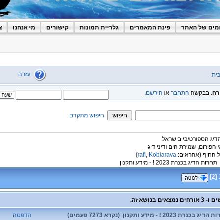
מים של האתר
פינת המאמרים
גלריית תמונות
קישורים
מי אנחנו
צ
עזרה
ית
רח
. בבקשה
התחבר
או
הירשם
.
חיפוש מתקדם
הדיג הספורטיבי בישראל
י הפורום, שמירת הים ודיני דיג
 החוף
(אחראים:
Kobiarava
,
rafi
)
תחרות הדיג בכנרת 2023 ! - מידע ותקנון
]
2
[
2023 ! - מידע ותקנון (נקרא 7273 פעמים)
הדפסה