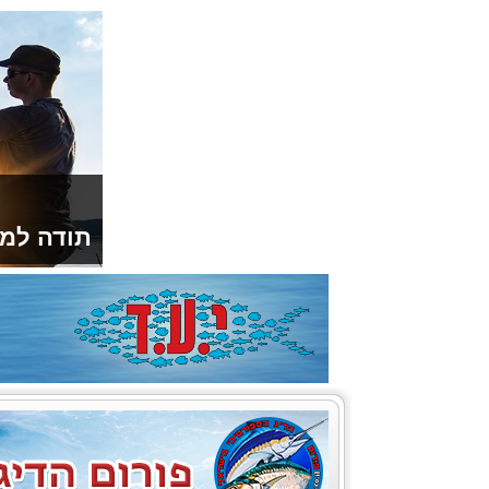
תודה למו