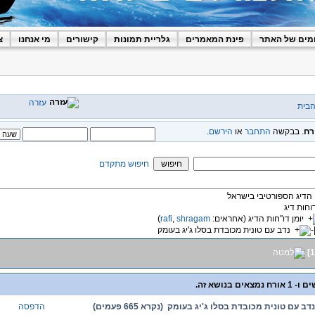
מים של האתר
פינת המאמרים
גלריית תמונות
קישורים
מי אנחנו
צ
עזרה
הבית
רח
. בבקשה
התחבר
או
הירשם
.
חיפוש מתקדם
 הדיג הספורטיבי בישראל
וחות דיג
יומן דו"חות הדיג
(אחראים:
shragam
,
rafi
)
נדב עם טונית מכובדת בסלו ג'יג בעומק
]
1
דב עם טונית מכובדת בסלו ג'יג בעומק (נקרא 665 פעמים)
הדפסה