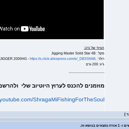
הציוד של נדב:
מקל : Jigging Master Solid Star 4B
רולר: SHIMANO OCEA JIGGER 2000HG -
https://s.click.aliexpress.com/e/_DB3SNWL
ג'יג: 200 גרם
-------------------------------
מוזמנים להכנס לערוץ היוטיוב שלי ולהרש
w.youtube.com/ShragaMiFishingForTheSoul