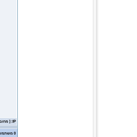
IP: [ מחובר ]
0 משתמשים ו- 1 אורח נמצאים בנושא זה.