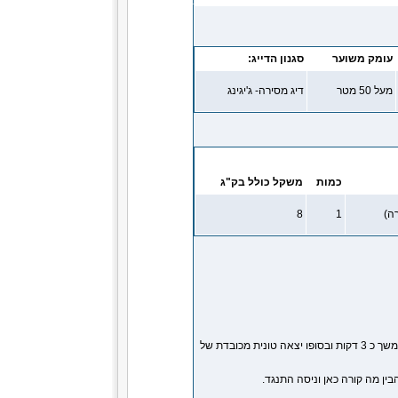
עומק משוער
סגנון הדייג:
מעל 50 מטר
דיג מסירה- ג'יגינג
כמות
משקל כולל בק"ג
ה)
1
8
במשך כשעה לא היתה שום פעילות ואז נדב ננעל ומתחיל פייט מהנה שלו במשך כ 3 דקות ובסופו יצאה טונית מכובדת של
ין מה קורה כאן וניסה התנגד.