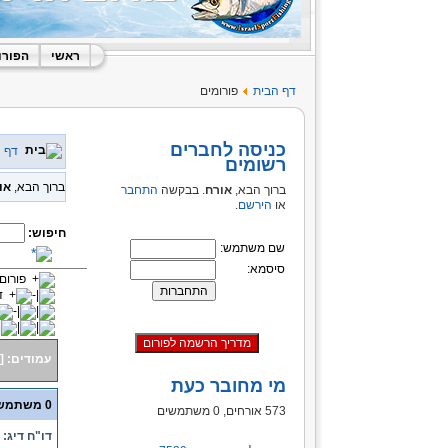
ראשי
הפורו
דף הבית
פורומים
כניסה לחברים
דף 
רשומים
ברוך הבא,
או
ברוך הבא,
אורח
. בבקשה
התחבר
או
הירשם
.
חיפוש:
שם משתמש:
סיסמא:
פורום
ד
עמודים:
[
מי מחובר כעת
0 משתמשים ו- 1 אורח נמצאים בנושא זה.
573 אורחים, 0 משתמשים
דו"ח דיג: נ