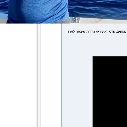
 במשך כ3 שעות ללא סימני דגים נוספים, פרט לאופירית נודדת שיצאה לארז