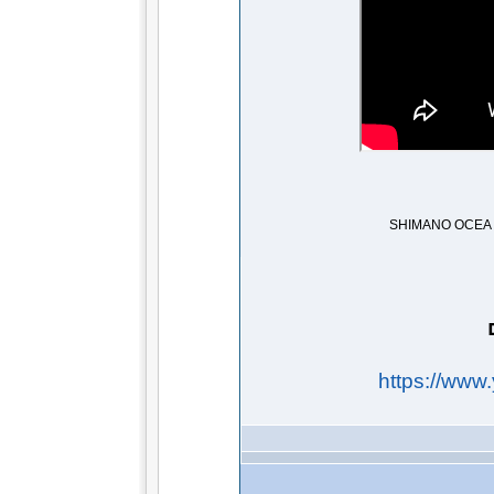
ם
https://ww