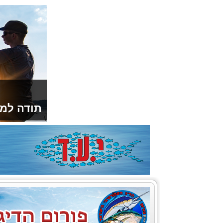
תודה למו