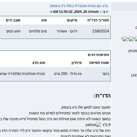
נדב עם טונית מכובדת בסלו ג'יג בעומק
«
ב- :
אוגוסט 25, 2024, 11:50:32 AM »
תאריך הדו"ח
מיקום
סוג
מצב הים
23/8/2024
דרום - אשדוד
מים מלוחים
רגוע ונמוך
נותק
תפיסות דגים
שעת תפיסה
פיתיון
סוג הדג
בוקר
גיג גדול - 200 גרם
טונית אטלנטית (פלמידה שחור
הדו"ח:
הפעם יצאנו לסשן סלו ג'יג בעומק.
אנחנו מגיעים בבוקר לאזור ומתחילים לסרוק את השטח.
8 ק"ג
.
הדג של נדב עלה עד הסירה ממש מהר ובקושי התנגד ורק ליד הסירה הדג הב
זאת התנהגות לא אופיינית לטונית.