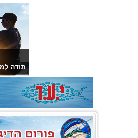
תודה למו