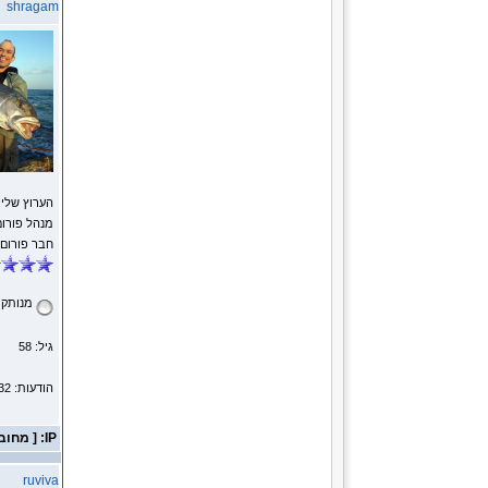
shragam
הערוץ שלי
מנהל פורום
חבר פורום
מנותק
גיל: 58
הודעות: 14232
IP: [ מחובר ]
ruviva