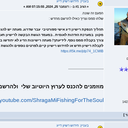
בעניין: חידוש רשיון דייג
«
הגיב #1 ב- :
דצמבר 25, 2024, 07:15:55 AM »
הפעם זה שונה.
שלחו סמס וצריך כאילו להרשם מחדש :
תהליך הנפקת רישיון דיג אישי ספורטיבי עבר שדרוג. מעתה יש לה
מקוון במערכת הזדהות לאומית . במעמד הגשת הבקשה לרישיון תעבו
צורך בקבלת סמס נוסף. לידיעתך! מעתה רישיונות הדיג לא יחודשו ב
לקבלת רישיון חדש או לחידוש רישיון קיים.לפרטים נוספים ולהגשת 
https://l5k.me/jdp74_1CMIB
-------------------------------
מוזמנים להכנס לערוץ היוטיוב שלי ולהרש
w.youtube.com/ShragaMiFishingForTheSoul
בעניין: חידוש רשיון דייג