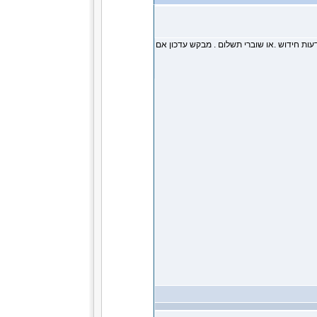
 לכם לגבי חידוש רשיון דייג לשנת 2025 . שלחו הודעות חידוש .או שוברי תשלום . מבקש עדכון אם