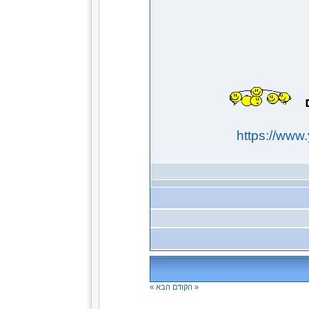
ם
https://ww
« הקודם
הבא »