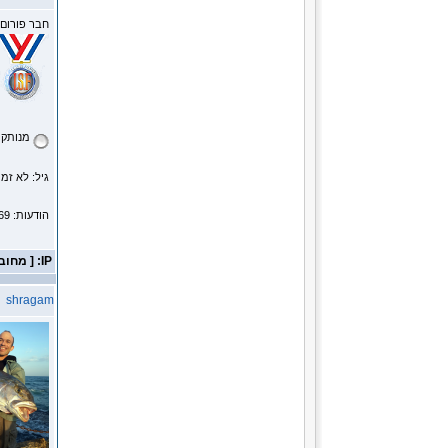
חבר פורום
מנותק
גיל: לא זמי
הודעות: 1269
IP: [ מחובר ]
shragam