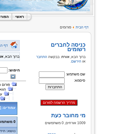
ראשי
הפורו
דף הבית
פורומים
כניסה לחברים
דף הב
רשומים
ברוך הבא,
או
ברוך הבא,
אורח
. בבקשה
התחבר
או
הירשם
.
חיפוש:
שם משתמש:
סיסמא:
פורום 
הווא
על
עמודים:
[
מי מחובר כעת
0 משתמשים ו- 2 אורחים נמצאים בנושא זה.
1009 אורחים, 0 משתמשים
נושא: חידוש ר