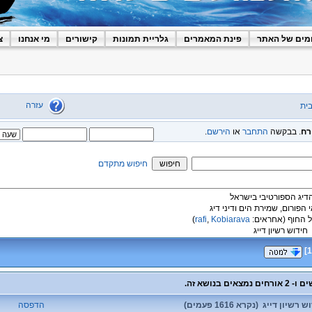
מים של האתר
פינת המאמרים
גלריית תמונות
קישורים
מי אנחנו
צ
עזרה
ית
רח
. בבקשה
התחבר
או
הירשם
.
חיפוש מתקדם
הדיג הספורטיבי בישראל
י הפורום, שמירת הים ודיני דיג
 החוף
(אחראים:
Kobiarava
,
rafi
)
חידוש רשיון דייג
]
1
שיון דייג (נקרא 1616 פעמים)
הדפסה