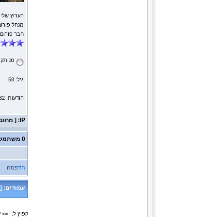
הערוץ שלי
מנהל פורום
חבר פורום
מנותק
גיל: 58
הודעות: 14232
IP: [ מחובר ]
0 משתמשים ו- 2 אורחים נמצאים בנושא זה.
הדפסה
עמודים:
[
קפוץ ל: